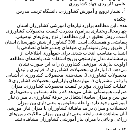
علمی کاربردی جهاد کشاورزی
2
دانشیار ترویج و آموزش کشاورزی، دانشگاه تربیت مدرس
چکیده
هدف این مطالعه برآورد نیازهای آموزشی کشاورزان استان
چهارمحال‌وبختیاری پیرامون مدیریت کیفیت محصولات کشاورزی
است. روش تحقیق در این مطالعه از نوع روش‌های توصیفی-
پیمایشی و همبستگی است. 398 کشاورز از شش شهرستان استان
از طریق روش نمونه‌گیری طبقه‌ای چندمرحله‌ای تصادفی با
انتساب متناسب انتخاب شدند. برای جمع‌آوری اطلاعات از
پرسشنامة مدل نیازسنجی بوریچ استفاده شد. یافته‌های مطالعه
اولویت نیازهای آموزشی کشاورزان را به این صورت نشان
می‌دهد: 1. انبارداری محصولات کشاورزی 2. فراوری و تبدیل
محصولات کشاورزی 3. بسته‌بندی محصولات کشاورزی 4. آشنایی
با رفتار مشتریان 5. مهارت‌های بازاریابی محصولات کشاورزی 6.
عملیات کشاورزی مؤثر بر کیفیت محصولات کشاورزی. میزان
ضرایب همبستگی نشان می‌دهد که رابطة مستقیم و معنی‌داری
بین سن و میزان سابقة اشتغال در حرفة کشاورزی با میزان نیاز
آموزشی وجود دارد. رابطة معکوس و معنی‌داری بین میزان
تحصیلات و میزان درآمد ماهیانة کشاورزان با میزان نیاز آموزشی
آنان مشاهده شد. رابطة معنی‌داری بین میزان مالکیت زمین‌های
زراعی و باغی با میزان نیاز آموزشی کشاورزان مشاهده نشد.
کلیدواژه‌ها