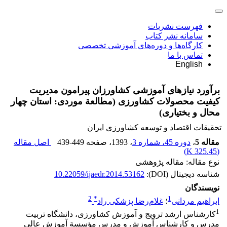
فهرست نشریات
سامانه نشر کتاب
کارگاه‌ها و دوره‌های آموزشی تخصصی
تماس با ما
English
برآورد نیازهای آموزشی کشاورزان پیرامون مدیریت
کیفیت محصولات کشاورزی (مطالعة موردی: استان چهار
محال و بختیاری)
تحقیقات اقتصاد و توسعه کشاورزی ایران
مقاله 5
،
دوره 45، شماره 3
، 1393
، صفحه
439-449
اصل مقاله
)
325.45 K
(
نوع مقاله: مقاله پژوهشی
شناسه دیجیتال (DOI):
10.22059/ijaedr.2014.53162
نویسندگان
2
*
1
ابراهیم مردانی
؛
غلام‌رضا پزشکی راد
1
کارشناس ارشد ترویج و آموزش کشاورزی، دانشگاه تربیت
مدرس و کارشناس آموزش و مدرس مؤسسة آموزش عالی