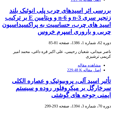
بررسی اثر اسیدهای چرب پلی انوئیک بلند
زنجیر سری 3-n و n-6 و ویتامین E بر ترکیب
اسید های چرب، حساسیت به پراکسیداسیون
چربی و باروری اسپرم خروس
دوره 62، شماره 1، 1386، صفحه
81-85
ناصر میدانی، شعبان رحیمی، علی اکبر قره داغی، محمد امیر
کریمی ترشیزی
مشاهده مقاله
اصل مقاله
229.48 K
تأثیر اسید آلی، پروبیوتیک و عصاره الکلی
سرخارگل بر میکروفلور روده و سیستم
ایمنی جوجه های گوشتی
دوره 70، شماره 3، 1394، صفحه
293-299