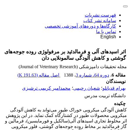
فهرست نشریات
سامانه نشر کتاب
کارگاه‌ها و دوره‌های آموزشی تخصصی
تماس با ما
English
اثر اسید‌های آلی و فرمالدئید بر مرفولوژی روده جوجه‌های
گوشتی و کاهش آلودگی سالمونلایی دان
مجله تحقیقات دامپزشکی (Journal of Veterinary Research)
مقاله 6
،
دوره 64، شماره 3
، 1388
اصل مقاله (
191.63 K
)
نویسندگان
بهرام قدیانلو
؛
شعبان رحیمی
؛
محمدامیر کریمی ترشیزی
دانشگاه تربیت مدرس
چکیده
کاهش آلودگی میکروبی خوراک طیور می‌تواند به کاهش آلودگی
میکروبی محصولات طیور در کشتارگاه کمک نماید. در این پژوهش
اثر مخلوط تجاری اسیدهای آلی(سالکیل و فورمایسین)، فرمالین و
گاز فرمالدئید بر مخاط روده جوجه‌های گوشتی، فلور میکروبی