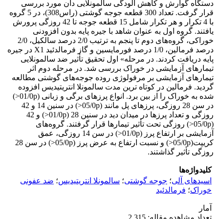
دستگاه گوارش و کاهش آلودگی سالمونلایی دان مورد بررسی
قرار گرفت. تعداد 300 قطعه جوجه گوشتی (راس308)، در 5 گروه
با 4 تکرار و هر تکرار شامل 15 قطعه جوجه تا 42 روزگی پرورش
یافتند. گروه اول به عنوان شاهد با جیره پایه بدون افزودنی
خوراکی، گروه‌های دوم تا پنجم به ترتیب 2/0 درصد سالکیل، 2/0
درصد فرمالین، 1/0 درصد فورمایسین و گاز فرمالدئید X1 در جیره
پایه دریافت کردند. در مرحله» اول تحقیق تأثیر ضد سالمونلایی
تیمارهای آزمایشی در خوراک بررسی شد. در مرحله دوم اثر
تیمارهای آزمایشی بر مرفولوژی روده جوجه‌های گوشتی مطالعه
گردید. فرمالین در کوتاه ترین مدت سالمونلا انتریتیدیس‌ ‌افزوده
شده به خوراک را از بین برد. انواع پرزهای برگی و زبانی (01/0p<‌)
در سن 28 روزگی، پرزهای پل مانند (05/0p<‌) در سنین 14 و 42
روزگی و تعداد پرزها در میدان دید در سنین 28 (01/0p<‌) و 42
(05/0p<‌) روزگی تحت تأثیر تیمارها قرار گرفتند. گروه‌های
آزمایشی بر ارتفاع پرز (01/0p<‌) در سن 14 روزگی، عمق
کریپت(05/0p<‌) و نسبت ارتفاع به عرض پرز (05/0p<‌) در سن 28
روزگی تأثیر گذاشتند. ‌
کلیدواژه‌ها
اسیدهای آلی
؛
جوجه گوشتی
؛
سالمونلا انتریتیدیس
؛
ضد عفونی
خوراک
؛
فرمالدئید
آمار
تعداد مشاهده مقاله: 2,315