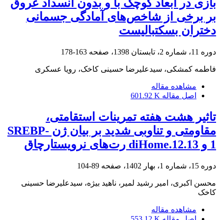
بازی در ابعاد کوچک با و بدون انسداد عروق
بر برخی از شاخص‌های آمادگی جسمانی
دختران بسکتبالیست
دوره 11، شماره 2، تابستان 1398، صفحه
163-178
فاطمه کمشکی، سیدعلیرضا حسینی کاخک، رویا عسکری
مشاهده مقاله
اصل مقاله
601.92 K
تاثیر هشت هفته تمرینات استقامتی،
مقاومتی و تناوبی شدید بر بیان ژن SREBP-
1 و 12.13.diHome رت‌های نرویستارچاق
دوره 15، شماره 1، بهار 1402، صفحه
89-104
محسن اکبری، امیر رشید لمیر، ناهید بیژه، سیدعلیرضا حسینی
کاخک
مشاهده مقاله
اصل مقاله
553.12 K