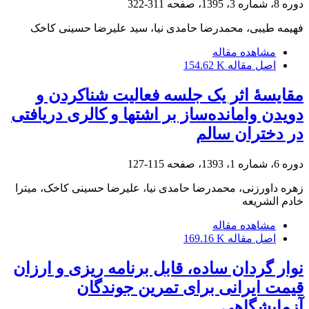
دوره 8، شماره 3، 1395، صفحه
311-322
فهیمه طیبی، محمدرضا حامدی نیا، سید علیرضا حسینی کاخک
مشاهده مقاله
اصل مقاله
154.62 K
مقایسۀ اثر یک جلسه فعالیت شناکردن و
دویدن وامانده‌ساز بر اشتها و کالری دریافتی
در دختران سالم
دوره 6، شماره 1، 1393، صفحه
115-127
زهره داورزنی، محمدرضا حامدی نیا، علیرضا حسینی کاخک، میترا
خادم الشریعه
مشاهده مقاله
اصل مقاله
169.16 K
نوار گردان ساده، قابل برنامه ریزی و ارزان
قیمت ایرانی برای تمرین جوندگان
آزمایشگاهی