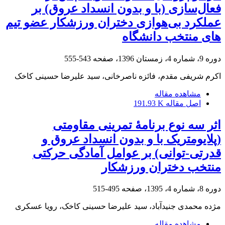
فعال‌سازی (با و بدون انسداد عروق) بر
عملکرد بی‌هوازی دختران ورزشکار عضو تیم
های منتخب دانشگاه
دوره 9، شماره 4، زمستان 1396، صفحه
543-555
اکرم شریفی مقدم، فائزه ناصرخانی، سید علیرضا حسینی کاخک
مشاهده مقاله
اصل مقاله
191.93 K
اثر سه نوع برنامۀ تمرینی مقاومتی
(پلایومتریک با و بدون انسداد عروق و
قدرتی-توانی) بر عوامل آمادگی‌ حرکتی
منتخب دختران ورزشکار
دوره 8، شماره 4، 1395، صفحه
495-515
مژده محمدی جنیدآباد، سید علیرضا حسینی کاخک، رویا عسکری
مشاهده مقاله