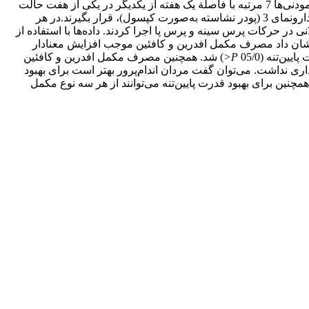
83/174 سانتی‌متر، وزن 05/8 ± 67/75 کیلوگرم) به‌طور داوطلبانه انتخاب شدند. طرح تحقیق به‌صورت متقاطع و به گونه‌ای طراحی شد که آزمودنی‌‌ها 7 مرتبه با فاصلة یک هفته از یکدیگر در یکی از هفت حالت
8/0)، دارونمای 1، دارونمای 2 و دارونمای 3 (پودر نشاسته به‌صورت کپسول)، قرار بگیرند.در هر
ی با 70 درصد را برای استقامت عضلانی در حرکات پرس سینه و پرس پا اجرا کردند. داده‌ها با استفاده از
نشان داد مصرف مکمل افدرین و کافئین موجب افزایش معنادار
‌تنه (05/0
P<
) شد. همچنین مصرف مکمل افدرین و کافئین
داری نداشت. می‌توان گفت مردان اندام‌پرور بهتر است برای بهبود
 همچنین برای بهبود قدرت پایین‌تنه می‌توانند از هر سه نوع مکمل