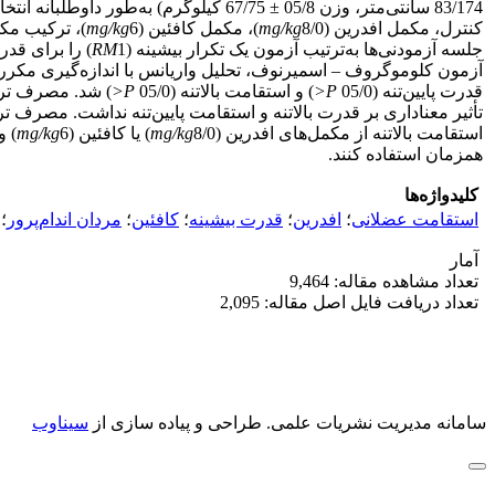
کنترل، مکمل افدرین (
8/0)، مکمل کافئین (
mg/kg
6)، ترکیب مکمل کافئین و افدرین (
mg/kg
جلسه آزمودنی‌ها به‌ترتیب آزمون یک تکرار بیشینه (
RM
آزمون کلوموگروف – اسمیرنوف، تحلیل واریانس با اندازه‌گیری مکرر و 
قدرت پایین‌تنه (05/0
P<
) و استقامت بالاتنه (05/0
P<
) شد. مصرف ترکی
تأثیر معناداری بر قدرت بالاتنه و استقامت پایین‌تنه نداشت. مصرف ت
استقامت بالاتنه از مکمل‌های افدرین (
8/0) یا کافئین (
mg/kg
mg/kg
6) 
همزمان استفاده کنند.
کلیدواژه‌ها
استقامت عضلانی
؛
افدرین
؛
قدرت بیشینه
؛
کافئین
؛
مردان اندام‌پرور
؛
آمار
تعداد مشاهده مقاله: 9,464
تعداد دریافت فایل اصل مقاله: 2,095
سامانه مدیریت نشریات علمی.
طراحی و پیاده سازی از
سیناوب