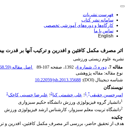
فهرست نشریات
سامانه نشر کتاب
کارگاه‌ها و دوره‌های آموزشی تخصصی
تماس با ما
English
اثر مصرف مکمل کافئین و افدرین و ترکیب آنها بر قدرت بیش
نشریه علوم زیستی ورزشی
مقاله 7
،
دوره 5، شماره 4
، 1392
، صفحه
89-107
اصل مقاله (
68.59 K
نوع مقاله: مقاله پژوهشی
شناسه دیجیتال (DOI):
10.22059/jsb.2013.35688
نویسندگان
1
2
1
*
امیرحسین حقیقی
؛
علی حشمتی کیا
؛
علیرضا حسینی کاخک
1
دانشیار گروه فیزیولوژی ورزش دانشگاه حکیم سبزواری
2
دانشگاه تربیت معلم سبزوار، کارشناس ارشد فیزیولوژی ورزش
چکیده