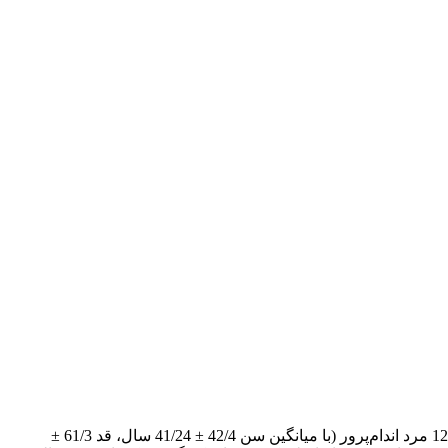
هدف از تحقیق حاضر، بررسی اثر مصرف مکمل کافئین، افدرین و ترکیب آنها بر قدرت بیشینه و استقامت عضلانی در مردان اندام‌پرور بود. 12 مرد اندام‌پرور (با میانگین سن 42/4 ± 41/24 سال، قد 61/3 ±