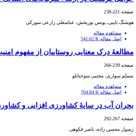
صفحه
221-238
هوشنگ نایبی، یونس نوربخش، عباسعلی زارعی سورکی
مشاهده مقاله
اصل مقاله
541.62 K
مطالعۀ درک معنایی روستاییان از مفهوم امنی
صفحه
239-266
مسلم سواری، مجتبی سوختانلو
مشاهده مقاله
اصل مقاله
704.84 K
بحران آب در سایۀ کشاورزی ‎افزایی و کشاورزی ‎زدایی کشور: تشریح ارتباط بحران آب در بخش کشاورزی و وابستگی به نفت در کشور
صفحه
267-292
رسول محسن زاده، ناصر فکوهی