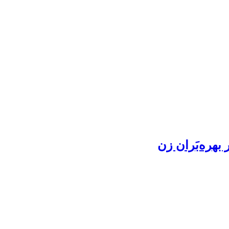
بهره‌بَران زن