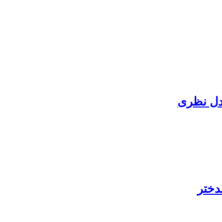
دل نظری
دختر