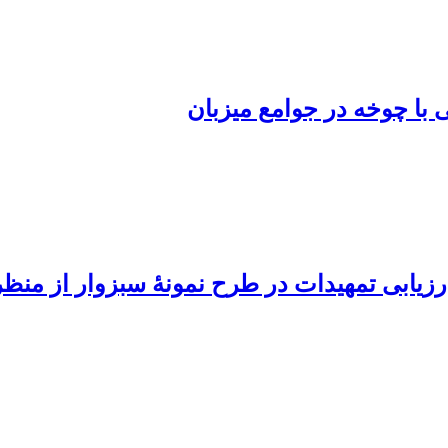
با چوخه در جوامع میزبان
رزیابی تمهیدات در طرح نمونۀ سبزوار از منظر 