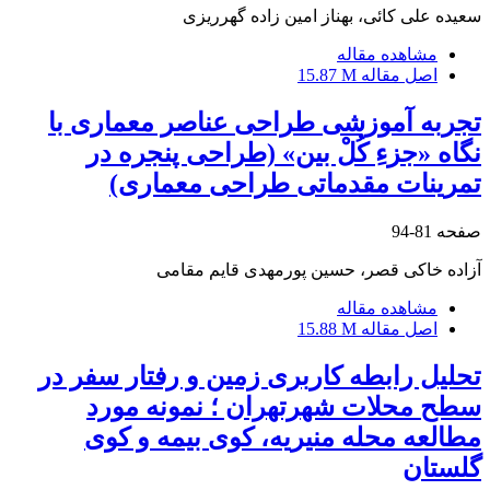
سعیده علی کائی، بهناز امین زاده گهرریزی
مشاهده مقاله
اصل مقاله
15.87 M
تجربه آموزشی طراحی عناصر معماری با
نگاه «جزءِ کُلْ بین» (طراحی پنجره در
تمرینات مقدماتی طراحی معماری)
صفحه
81-94
آزاده خاکی قصر، حسین پورمهدی قایم مقامی
مشاهده مقاله
اصل مقاله
15.88 M
تحلیل رابطه کاربری زمین و رفتار سفر در
سطح محلات شهرتهران ؛ نمونه مورد
مطالعه محله منیریه، کوی بیمه و کوی
گلستان