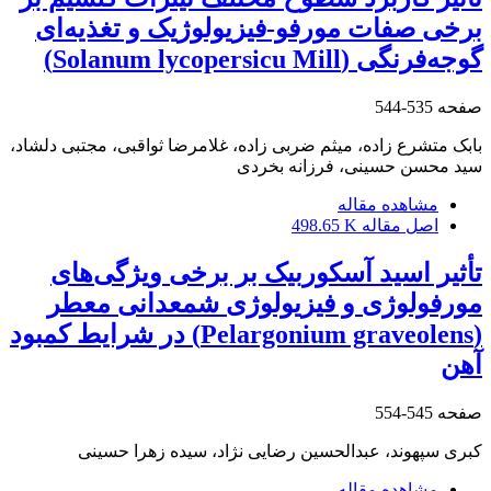
برخی صفات مورفو-فیزیولوژیک و تغذیه‌ای
گوجه‌فرنگی (Solanum lycopersicu Mill)
صفحه
535-544
بابک متشرع زاده، میثم ضربی زاده، غلامرضا ثواقبی، مجتبی دلشاد،
سید محسن حسینی، فرزانه بخردی
مشاهده مقاله
اصل مقاله
498.65 K
تأثیر اسید آسکوربیک بر برخی ویژگی‌های
مورفولوژی و فیزیولوژی شمعدانی معطر
(Pelargonium graveolens) در شرایط کمبود
آهن
صفحه
545-554
کبری سپهوند، عبدالحسین رضایی نژاد، سیده زهرا حسینی
مشاهده مقاله