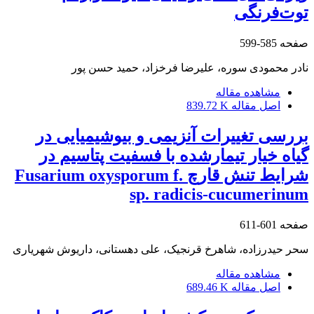
توت‌فرنگی
صفحه
585-599
نادر محمودی سوره، علیرضا فرخزاد، حمید حسن پور
مشاهده مقاله
اصل مقاله
839.72 K
بررسی تغییرات آنزیمی و بیوشیمیایی در
گیاه خیار تیمارشده با فسفیت پتاسیم در
شرایط تنش قارچ Fusarium oxysporum f.
sp. radicis-cucumerinum
صفحه
601-611
سحر حیدرزاده، شاهرخ قرنجیک، علی دهستانی، داریوش شهریاری
مشاهده مقاله
اصل مقاله
689.46 K