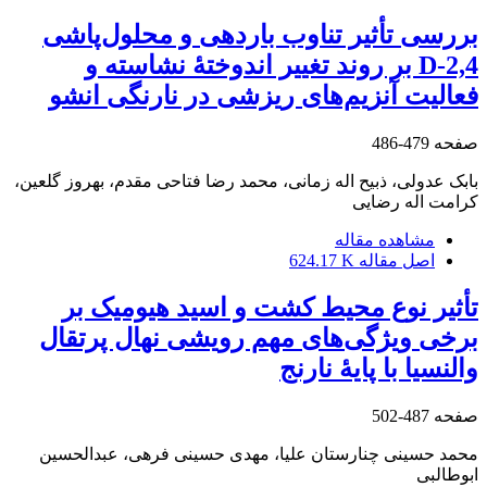
بررسی تأثیر تناوب باردهی و محلول‌پاشی
2,4-D بر روند تغییر اندوختۀ‌ نشاسته و
فعالیت آنزیم‌های ریزشی در نارنگی انشو
صفحه
479-486
بابک عدولی، ذبیح اله زمانی، محمد رضا فتاحی مقدم، بهروز گلعین،
کرامت اله رضایی
مشاهده مقاله
اصل مقاله
624.17 K
تأثیر نوع محیط کشت و ‌اسید هیومیک بر
برخی ویژگی‌های مهم رویشی نهال پرتقال
والنسیا با پایۀ نارنج
صفحه
487-502
محمد حسینی چنارستان علیا، مهدی حسینی فرهی، عبدالحسین
ابوطالبی