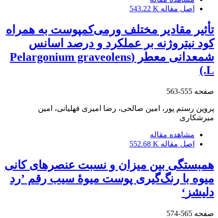
اصل مقاله
543.22 K
تأثیر مقادیر مختلف ورمی‌کمپوست به همراه
کود نیتروژنه بر عملکرد و درصد اسانس
شمعدانی معطر (Pelargonium graveolens
L.)
صفحه
555-563
پروین رستم پور، امین صالحی، رضا امیری فهلیانی، امین
میرشکاری
مشاهده مقاله
اصل مقاله
552.68 K
همبستگی بین میزان و نسبت عنصرهای کانی
میوه با رنگ‌گیری پوست میوۀ سیب رقم ʼرد
دلیشزʻ
صفحه
565-574