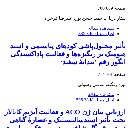
صفحه
689-700
ستار دریلی، حمید حسن پور، علیرضا فرخزاد
مشاهده مقاله
اصل مقاله
836.3 K
تأثیر محلول‌پاشی کودهای پتاسیمی و اسید
هیومیک بر رنگیزه‌ها و فعالیت پاداکسندگی
انگور رقم ’بیدانۀ سفید‘
صفحه
701-714
نیره زنگنه، موسی رسولی
مشاهده مقاله
اصل مقاله
596.38 K
ارزیابی بیان ژن ACO و فعالیت آنزیم کاتالاز
تحت تأثیر اسیدسالیسیلیک و عصارۀ گیاهی