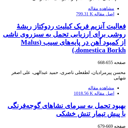
مشاهده مقاله
اصل مقاله
799.31 K
فعالیت آنزیم فریک کیلیت ردوکتاز ریشۀ
روشی برای ارزیابی تحمل به سبزروی ناشی
از کمبود آهن در پایه‌های سیب (Malus
domestica Borkh.)
صفحه
655-668
محسن پیرمرادیان، لطفعلی ناصری، حمید عبدالهی، علی اصغر
شهابی
مشاهده مقاله
اصل مقاله
1018.56 K
بهبود تحمل به سرمای نشاهای گوجه‌فرنگی
با پیش تیمار تنش خشکی
صفحه
669-679