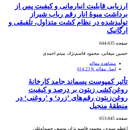
ارزیابی قابلیت انبارمانی و کیفیت پس از
برداشت میوۀ انار رقم رباب شیراز
تولیدشده در نظام کشت متداول، تلفیقی و
ارگانیک
صفحه
635-644
حسین میغانی، محمود قاسم‌نژاد، میثم احمدی
مشاهده مقاله
اصل مقاله
614.23 K
تأثیر کمپوست پسماند جامد کارخانۀ
روغن‌کشی زیتون بر درصد و کیفیت
روغن‌زیتون رقم‌های ’زردʻ و ’روغنیʻ در
منطقۀ منجیل
صفحه
645-653
اعظم سیدی، محمود قاسم نژاد، یوسف حمیداوغلی