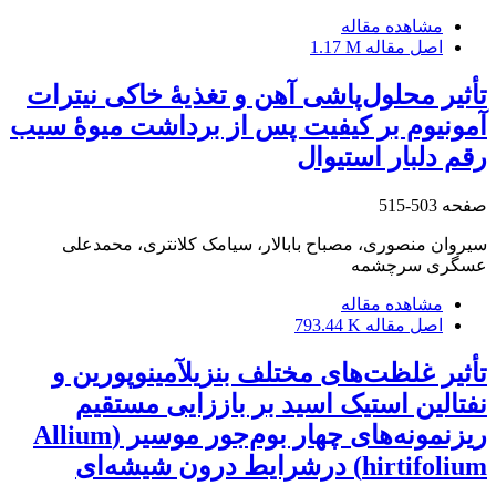
مشاهده مقاله
اصل مقاله
1.17 M
تأثیر محلول‌پاشی آهن و تغذیۀ خاکی نیترات
آمونیوم بر کیفیت پس از برداشت میوۀ سیب
رقم دلبار استیوال
صفحه
503-515
سیروان منصوری، مصباح بابالار، سیامک کلانتری، محمدعلی
عسگری سرچشمه
مشاهده مقاله
اصل مقاله
793.44 K
تأثیر غلظت‌های مختلف بنزیلآمینوپورین و
نفتالین استیک اسید بر باززایی مستقیم
ریزنمونه‌های چهار بوم‌جور موسیر (Allium
hirtifolium) درشرایط درون شیشه‌ای