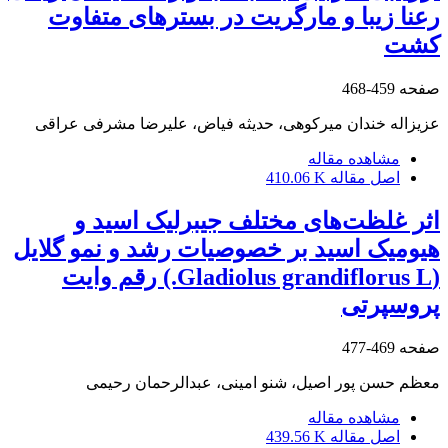
رعنا زیبا و مارگریت در بسترهای متفاوت
کشت
صفحه
459-468
عزیزاله خندان میرکوهی، حدیثه فیاض، علیرضا مشرفی عراقی
مشاهده مقاله
اصل مقاله
410.06 K
اثر غلظت‌های مختلف جیبرلیک اسید و
هیومیک اسید بر خصوصیات رشد و نمو گلایل
(Gladiolus grandiflorus L.) رقم وایت
پروسپرتی
صفحه
469-477
معظم حسن پور اصیل، شنو امینی، عبدالرحمان رحیمی
مشاهده مقاله
اصل مقاله
439.56 K