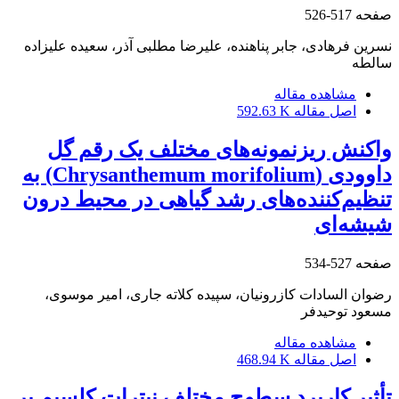
صفحه
517-526
نسرین فرهادی، جابر پناهنده، علیرضا مطلبی آذر، سعیده علیزاده
سالطه
مشاهده مقاله
اصل مقاله
592.63 K
واکنش ریزنمونه‌های مختلف یک رقم گل
داوودی (Chrysanthemum morifolium) به
تنظیم‌کننده‌های رشد گیاهی در محیط درون
شیشه‌ای
صفحه
527-534
رضوان السادات کازرونیان، سپیده کلاته جاری، امیر موسوی،
مسعود توحیدفر
مشاهده مقاله
اصل مقاله
468.94 K
تأثیر کاربرد سطوح مختلف نیترات کلسیم بر