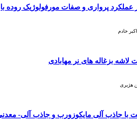
 عملکرد پرواری و صفات مورفولوژیک روده بار
کبر خادم
 لاشه بزغاله های نر مهابادی
ین هژبری
 با جاذب آلی مایکوزورب و جاذب آلی- معدنی