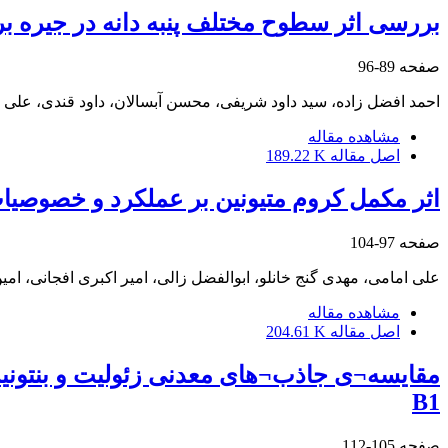
بررسی اثر سطوح مختلف پنبه دانه در جیره بر
صفحه
89-96
احمد افضل زاده، سید داود شریفی، محسن آبسالان، داود قندی، علی ا
مشاهده مقاله
اصل مقاله
189.22 K
اثر مکمل کروم متیونین بر عملکرد و خصوصیات
صفحه
97-104
علی امامی، مهدی گنج خانلو، ابوالفضل زالی، امیر اکبری افجانی، ام
مشاهده مقاله
اصل مقاله
204.61 K
مقایسه¬ی جاذب¬های معدنی زئولیت و بنتونیت
B1
صفحه
105-112