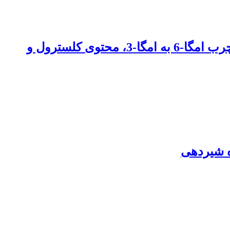
اثر اسانس مرزه خوزستانی (Satureja khuzistanica) در آب آشامیدنی، بر نسبت اسید های چرب امگا-6 به امگا-3، محتوی کلسترول و
ه شیردهی