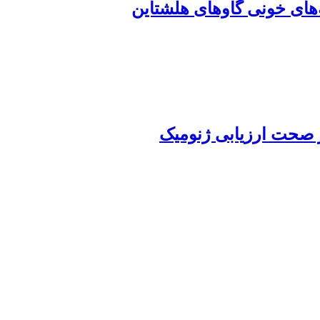
های خونی گاوهای هلشتاین
ر صحت ارزیابی ژنومیک