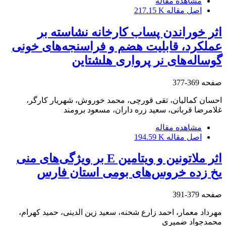
مشاهده مقاله
اصل مقاله
217.15 K
اثر خوراندن پساب کارخانه نشاسته بر
عملکرد، قابلیت هضم و فراسنجه‌های خونی
گوساله‌های نر پرواری هلشتاین
صفحه
369-377
احسان کمالیان، تقی قورچی، محمد خوروش، شهریار کارگر،
غلامرضا قربانی، سعید زره داران، مسعود برومند
مشاهده مقاله
اصل مقاله
194.59 K
اثر ملاتونین و ویتامین E بر ویژگی‌های منی
یخ زده خروس‌های بومی استان فارس
صفحه
379-391
مهرداد معمار، احمد زارع شحنه، سعید زین الدینی، حمید کهرام،
محمدجواد ضمیری