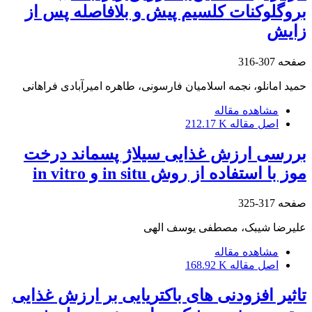
بروگلوکنات کلسیم پیش و بلافاصله پس از
زایش
صفحه
307-316
حمید امانلو، نجمه اسلامیان فارسونی، طاهره امیرآبادی فراهانی
مشاهده مقاله
اصل مقاله
212.17 K
بررسی ارزش غذایی سیلاژ پسماند درخت
موز با استفاده از روش in situ و in vitro
صفحه
317-325
علیرضا شیبک، مصطفی یوسف الهی
مشاهده مقاله
اصل مقاله
168.92 K
تاثیر افزودنی های باکتریایی بر ارزش غذایی