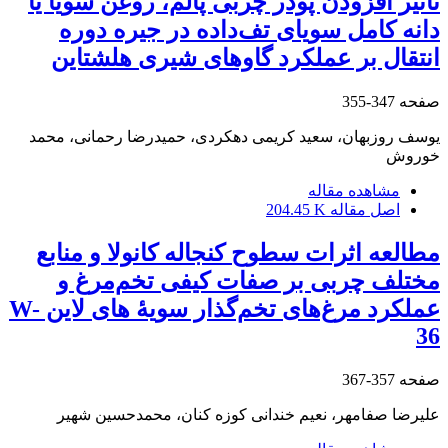
تأثیر افزودن پودر چربی پالم، روغن سویا یا
دانه کامل سویای تف‌داده در جیره دوره
انتقال بر عملکرد گاوهای شیری هلشتاین
صفحه
347-355
یوسف روزبهان، سعید کریمی دهکردی، حمیدرضا رحمانی، محمد
خوروش
مشاهده مقاله
اصل مقاله
204.45 K
مطالعه اثرات سطوح کنجاله کانولا و منابع
مختلف چربی بر صفات کیفی تخم‌مرغ و
عملکرد مرغ‌های تخم‌گذار سویۀ های لاین W-
36
صفحه
357-367
علیرضا صفامهر، نعیم خندانی کوزه کنان، محمدحسین شهیر