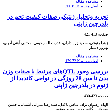
مشاهده مقاله
اصل مقاله
306.81 K
تجزیه وتحلیل ژنتیکی صفات کیفیت تخم در
بلدرچین ژاپنی
صفحه
413-421
زهرا رئوفی، سعید زره داران، قدرت اله رحیمی، مجتبی آهنی آذری،
بهروز دستار
مشاهده مقاله
اصل مقاله
179.72 K
بررسی وجود QTLهای مرتبط با صفات وزن
بدن تا سن 28 روزگی در نواحی کاندیدا از
ژنوم در بلدرچین ژاپنی
صفحه
423-430
الهام رضوان نژاد، عباس پاکدل، سیدرضا میرائی آشتیانی، حسن
مهربانی یگانه، محمد مهدی یعقوبی