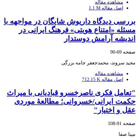
مشاهده مقاله
اصل مقاله
1.1 M
بررسی دیدگاه داریوش شایگان در مواجهه با
مسئله «امتناع هویتی» فرهنگ ایرانی در
اندیشه آرامش دوستدار
صفحه
69-90
مجید سروند، محمدجعفر جامه بزرگی
مشاهده مقاله
اصل مقاله
712.15 K
"تعامل فکری ناصرخسرو قبادیانی با میراث
حکمت ایرانی/خسروانی؛ مطالعۀ موردی
عقل و اختیار"
صفحه
91-108
مینا صفا