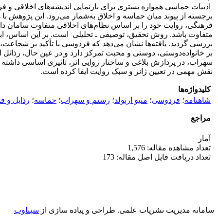
ادبیات حماسی همواره بستری برای بازنمایی اندیشه‌های اخلاقی و فر
برجسته از پیوند میان حماسه و اخلاق به‌شمار می‌رود. این پژوهش با 
فرهنگی، روایت خود را بر اساس نظام‌های اخلاقی متفاوت سامان داد
متفاوت باشد. روش تحقیق، توصیفی ـ تحلیلی است. بر این اساس، ابتد
بررسی گردید. یافته‌ها نشان می‌دهد که فردوسی با تأکید بر شجاعت، 
بر خانواده‌دوستی، دوستی و محبت تمرکز دارد و در عین حال، رذائل 
سهراب، در پردازش بلاغی و ساختار روایی اثر، تأثیری اساسی داشته اس
نقش مهمی در تعیین ژانر و سبک روایت ایفا کرده است.
کلیدواژه‌ها
شاهنامه
؛
فردوسی
؛
متیو ارنولد
؛
رستم و سهراب
؛
حماسه
؛
رذایل و ف
مراجع
آمار
تعداد مشاهده مقاله: 1,576
تعداد دریافت فایل اصل مقاله: 173
سامانه مدیریت نشریات علمی.
طراحی و پیاده سازی از
سیناوب