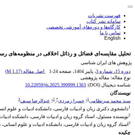
فهرست نشریات
سامانه نشر کتاب
کارگاه‌ها و دوره‌های آموزشی تخصصی
تماس با ما
English
تحلیل مقایسه‌ای فضائل و رذائل اخلاقی در منظومه‌های رس
پژوهش های ایران شناسی
دوره 15، شماره 3
، پاییز 1404
، صفحه
1-24
اصل مقاله (
1.17 M
)
نوع مقاله: مقاله پژوهشی
شناسه دیجیتال (DOI):
10.22059/jis.2025.399999.1363
نویسندگان
3
2
*
1
سید محمد میرنظامی
؛
حمیرا زمردی
؛
عبدالرضا سیف
1
دانشجوی دکتری زبان و ادبیات فارسی، دانشکده ادبیات و علوم انسان
2
نویسنده مسئول، استاد گروه زبان و ادبیات فارسی، دانشکده ادبیات و
3
استاد گروه زبان و ادبیات فارسی، دانشکده ادبیات و علوم انسانی، دا
چکیده