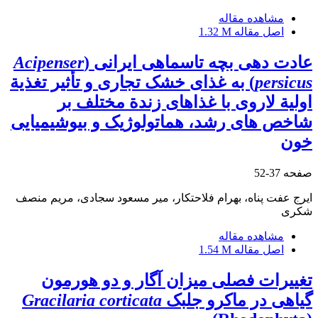
مشاهده مقاله
اصل مقاله
1.32 M
عادت دهی بچه تاسماهی ایرانی (
Acipenser
persicus
) به غذای خشک تجاری و تأثیر تغذیة
اولیة لاروی با غذاهای زندة مختلف بر
شاخص های رشد، هماتولوژیک و بیوشیمیایی
خون
صفحه
37-52
ایرج عفت پناه، بهرام فلاحتکار، میر مسعود سجادی، مریم منصف
شکری
مشاهده مقاله
اصل مقاله
1.54 M
تغییرات فصلی میزان آگار و دو هورمون
گیاهی در ماکرو جلبک
Gracilaria corticata