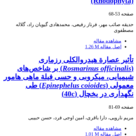
(Rhodophyta)
صفحه
53-68
حدیقه صائب مهر، فرناز رفیعی، محمدهادی گیویان راد، گلاله
مصطفوی
مشاهده مقاله
اصل مقاله
1.26 M
تأثیر عصارة هیدروالکلی رزماری
(
Rosmarinus officinalis
) بر شاخص‌های
شیمیایی، میکروبی و حسی فیلة ماهی هامور
معمولی (
Epinephelus coioides
) طی
نگهداری در یخچال (40c)
صفحه
69-81
مریم نارویی، دارا باقری، امین اوجی فرد، حسن حبیبی
مشاهده مقاله
اصل مقاله
1.01 M