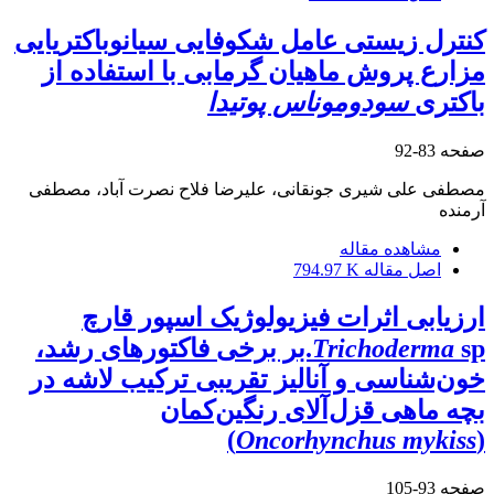
کنترل زیستی عامل شکوفایی سیانوباکتریایی
مزارع پروش ماهیان گرمابی با استفاده از
باکتری
سودوموناس پوتیدا
صفحه
83-92
مصطفی علی شیری جونقانی، علیرضا فلاح نصرت آباد، مصطفی
آرمنده
مشاهده مقاله
اصل مقاله
794.97 K
ارزیابی اثرات فیزیولوژیک اسپور قارچ
Trichoderma
sp.بر برخی فاکتورهای رشد،
خون‌شناسی و آنالیز تقریبی ترکیب لاشه در
بچه ماهی قزل‌آلای رنگین‌کمان
)
Oncorhynchus mykiss
(
صفحه
93-105