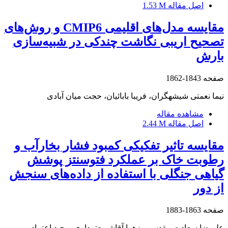
اصل مقاله
1.53 M
مقایسه مدل‌های اقلیمی CMIP6 و روش‌های
تصحیح اریبی نگاشت چندکی در شبیه‌سازی
بارش
صفحه
1843-1862
نیما نعمتی شیشهگران، فریبا بابائیان، حجت میان آبادی
مشاهده مقاله
اصل مقاله
2.44 M
مقایسه تاثیر تفکیکی کمبود فشار بخارآب و
رطوبت خاک بر عملکرد فتوسنتز پوشش
گیاهی جنگلی با استفاده از داده‌های سنجش
از دور
صفحه
1863-1883
علیرضا سعادت مقدسی، زهرا آقاشریعتمداری، وحید اعتماد