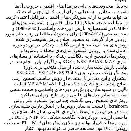
به دلیل محدودیت‌های ذاتی در مدل‌های اقلیمی، خروجی آن‌ها
نسبت به مقادیر مشاهداتی دارای اریب قابل توجهی است که
می‌تواند منجر به ارائه پیش‌نگری‌های اقلیمی غیرقابل اعتماد گردد.
در مطالعۀ حاضر عملکرد 10 مدل اقلیمی از مجموعه مدل‌های
CMIP6 در شبیه‌سازی بارش دوره‌های واسنجی (2005-1986) و
صحت‌سنجی (2014-2006) برای محدودۀ مطالعاتی رفسنجان مورد
ارزیابی قرار گرفت. به منظور اصلاح بارش شبیه‌سازی شده،
روش‌های مختلف تصحیح اریبی نگاشت چندکی در این دو دوره
اعمال شده و ارزیابی عملکرد مدل‌های مختلف، روش‌ها و
رویکردهای تصحیح اریبی نگاشت چندکی با استفاده از معیارهای
آماری NSE، PBIAS، MAE و KGE و دیاگرام تیلور انجام شد. در
نهایت، بارش شبیه‌سازی شده از مدل منتخب برای دورۀ
پیش‌نگری تحت سناریوهای SSP1-2.6، SSP2-4.5 و SSP3-7.0
استخراج و این مقادیر با استفاده از روش مناسب تصحیح اریبی
اصلاح شدند. نتایج نشان داد که مدل MPI-ESM1-2-LR قابلیت
بالایی در شبیه‌سازی بارش در دوره‌های واسنجی و صحت‌سنجی
نسبت به سایر مدل‌های اقلیمی دارد. نتایج ارزیابی عملکرد
روش‌های تصحیح اریبی نگاشت چندکی نیز عملکرد بهتر روش‌
bernlnorm را نسبت به سایر روش‌ها در اصلاح بارش شبیه‌سازی
شده در هر دو دوره توسط مدل‌های اقلیمی نشان داد. همچنین،
ماحصل ارزیابی رویکردهای نگاشت چندکی NTP، PT و DDT در
این دوره‌ها حاکی از توانمندی بالای رویکردهای NTP و PT نسبت به
رویکرد DDT بود. مطالعه حاضر می‌تواند به بهبود اعتبار