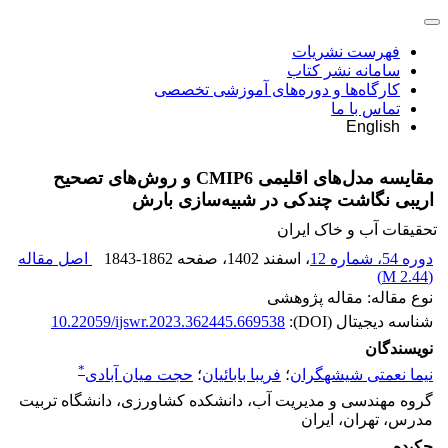
فهرست نشریات
سامانه نشر کتاب
کارگاه‌ها و دوره‌های آموزشی تخصصی
تماس با ما
English
مقایسه مدل‌های اقلیمی CMIP6 و روش‌های تصحیح
اریبی نگاشت چندکی در شبیه‌سازی بارش
تحقیقات آب و خاک ایران
دوره 54، شماره 12
، اسفند 1402
، صفحه
1843-1862
اصل مقاله
)
2.44 M
(
نوع مقاله: مقاله پژوهشی
شناسه دیجیتال (DOI):
10.22059/ijswr.2023.362445.669538
نویسندگان
*
نیما نعمتی شیشهگران
؛
فریبا بابائیان
؛
حجت میان آبادی
گروه مهندسی و مدیریت آب، دانشکده کشاورزی، دانشگاه تربیت
مدرس، تهران، ایران
چکیده