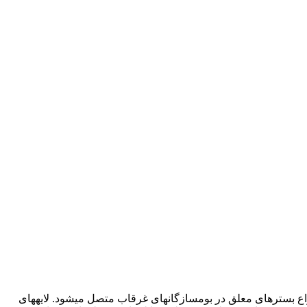
 بسترهای معلق در بوم­سازگان­های غرقاب متصل می­شود. لایه­های