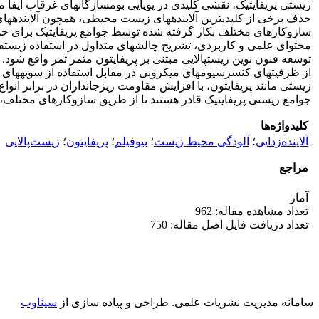
زیستی پریفایتیک، نقشی کلیدی در پویایی بوم­سازگان­های غرقاب ایفا می
حذف برخی از کلیدی­ترین آلاینده­های زیست محیطی، همچون آلاینده­های
سازوکارهای مختلف بکار گرفته شده توسط جوامع پریفایتیک برای حذف 
محتوای علمی و کاربردی، تشریح چالش­های متداول در استفاده زیست­فنا
توسعه فنون نوین زیست­پالایی مبتنی بر پریفایتون مثمر ثمر واقع شود. کا
از ظرفیت­های کنسرسیوم­های میکروبی در مقابل استفاده از سویه­های 
زیستی مانند پریفایتون، با افزایش مقاومت ریزجانداران در برابر ان
جوامع زیستی پریفایتیک قادر هستند تا از طریق سازوکارهای مختلف، نسب
کلیدواژه‌ها
آلاینده‌زدایی
؛
آلودگی محیط زیست
؛
بیوفیلم
؛
پریفایتون
؛
زیست‌پالایی
مراجع
آمار
تعداد مشاهده مقاله: 962
تعداد دریافت فایل اصل مقاله: 750
سامانه مدیریت نشریات علمی.
طراحی و پیاده سازی از
سیناوب