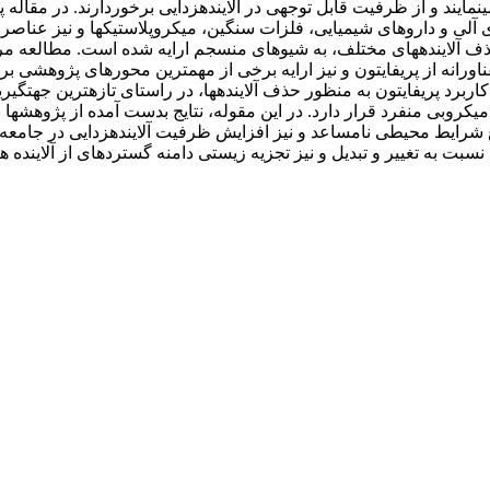
­نمایند و از ظرفیت قابل توجهی در آلاینده­زدایی برخوردارند. در مقاله 
 آلی و دارو­های شیمیایی، فلزات سنگین، میکروپلاستیک­ها و نیز عناص
آلاینده­های مختلف، به شیوه­ای منسجم ارایه شده است. مطالعه مروری
ورانه از پریفایتون و نیز ارایه برخی از مهم­ترین محورهای پژوهشی بر
ربرد پریفایتون به منظور حذف آلاینده­ها، در راستای تازه­ترین جهت­گیری­
میکروبی منفرد قرار دارد. در این مقوله، نتایج بدست آمده از پژوهش­
واع شرایط محیطی نامساعد و نیز افزایش ظرفیت آلاینده­زدایی در جامع
ت به تغییر و تبدیل و نیز تجزیه زیستی دامنه گسترده­ای از آلاینده ­ها