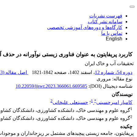
فهرست نشریات
سامانه نشر کتاب
کارگاه‌ها و دوره‌های آموزشی تخصصی
تماس با ما
English
کاربرد پریفایتون به عنوان فناوری زیستی نوآورانه در حذف آلا
تحقیقات آب و خاک ایران
دوره 54، شماره 12
، اسفند 1402
، صفحه
1821-1842
اصل مقاله (
 M
نوع مقاله: مروری
شناسه دیجیتال (DOI):
10.22059/ijswr.2023.366061.669585
نویسندگان
2
1
*
کامیار امیرحسینی
؛
حسینعلی علیخانی
1
گروه علوم و مهندسی خاک، دانشکده کشاورزی، دانشکدگان کشاورزی
2
گروه علوم و مهندسی خاک، دانشکده کشاورزی، دانشکدگان کشاورز
چکیده
پریفایتون، جامعه زیستی پیچیده­ای مشتمل بر ریزجانداران و موجودات