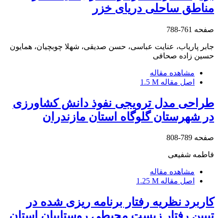
مناطق ساحلی دریای خزر
صفحه
761-788
جابر پاریاب، عنایت عباسی، حسن صدیقی، شهلا چوبچیان، همایون
حسین زاده صحافی
مشاهده مقاله
اصل مقاله
1.5 M
طراحی مدل ترویجی نفوذ دانش کشاورزی
در شهرستان گلوگاه استان مازندران
صفحه
789-808
فاطمه شفیعی
مشاهده مقاله
اصل مقاله
1.25 M
کاربرد نظریه رفتار برنامه ریزی شده در
تبیین رفتار زیست محیطی روستاییان استان