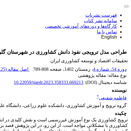
فهرست نشریات
سامانه نشر کتاب
کارگاه‌ها و دوره‌های آموزشی تخصصی
تماس با ما
English
طراحی مدل ترویجی نفوذ دانش کشاورزی در شهرستان گلوگا
تحقیقات اقتصاد و توسعه کشاورزی ایران
دوره 54، شماره 4
، زمستان 1402
، صفحه
789-808
اصل مقاله (
25 M
نوع مقاله: مقاله پژوهشی
شناسه دیجیتال (DOI):
10.22059/ijaedr.2023.358333.669213
نویسنده
*
فاطمه شفیعی
گروه ترویج و آموزش کشاورزی، دانشکده علوم زراعی، دانشگاه علو
چکیده
ترویج کشاورزی یک نوع آموزش غیررسمی است و نقش کلیدی در انتقال 
کشاورزی با مشکلاتی مواجه است. از این رو، در این پژوهش قصد بر 