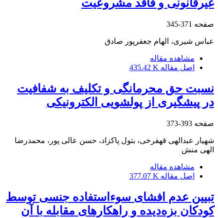
غیرقانونی و فاقد مشروعیت
صفحه
371-345
عباس شیری، الهام جعفرپور صادق
مشاهده مقاله
اصل مقاله
435.42 K
نسبت حق محرمانگی و تکلیف به شفافیت
در پیشگیری از پولشویی الکترونیکی
صفحه
393-373
شهیار عبدالهی قهفرخی، بتول پاکزاد، حسن عالی پور، محمدرضا
الهی منش
مشاهده مقاله
اصل مقاله
377.07 K
تبیین عدم افشای سوء‌استفاده جنسی توسط
کودکان بزه‌دیده و راهکارهای مقابله با آن