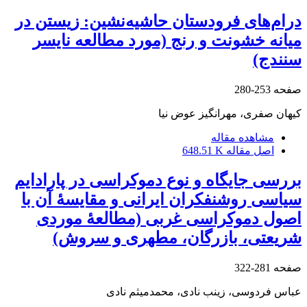
درام‌های فرودستان حاشیه‌نشین: زیستن در
میانه خشونت و رنج (مورد مطالعه نایسر
سنندج)
صفحه
253-280
کیهان صفری، مهرانگیز عوض نیا
مشاهده مقاله
اصل مقاله
648.51 K
بررسی جایگاه و نوع دموکراسی در پارادایم
سیاسی روشنفکران ایرانی و مقایسۀ آن با
اصول دموکراسی غربی (مطالعۀ موردی
شریعتی، بازرگان، مطهری و سروش)
صفحه
281-322
عباس فردوسی، زینب نادی، محمدمیثم نادی