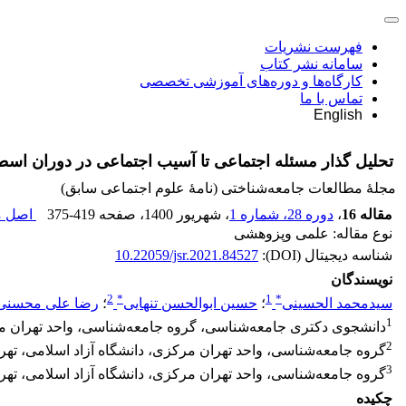
فهرست نشریات
سامانه نشر کتاب
کارگاه‌ها و دوره‌های آموزشی تخصصی
تماس با ما
English
تحلیل گذار مسئله اجتماعی تا آسیب اجتماعی در دوران اسطو
مجلۀ مطالعات جامعه‌شناختی (نامۀ علوم اجتماعی سابق)
مقاله 16
،
دوره 28، شماره 1
، شهریور 1400
، صفحه
375-419
اصل مق
نوع مقاله: علمی وپزوهشی
شناسه دیجیتال (DOI):
10.22059/jsr.2021.84527
نویسندگان
2
*
1
*
سیدمحمد الحسینی
؛
حسین ابوالحسن تنهایی
؛
رضا علی محسنی
1
دانشجوی دکتری ‌جامعه‌شناسی، گروه ‌جامعه‌شناسی، واحد تهران مرک
2
گروه ‌جامعه‌شناسی، واحد تهران مرکزی‌، دانشگاه آزاد اسلامی‌، تهران
3
گروه جامعه‌شناسی، واحد تهران مرکزی‌، دانشگاه آزاد اسلامی‌، تهران
چکیده