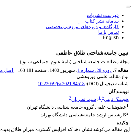
فهرست نشریات
سامانه نشر کتاب
کارگاه‌ها و دوره‌های آموزشی تخصصی
تماس با ما
English
تبیین جامعه‌شناختی طلاق عاطفی
مجلۀ مطالعات جامعه‌شناختی (نامۀ علوم اجتماعی سابق)
مقاله 7
،
دوره 28، شماره 1
، شهریور 1400
، صفحه
163-181
اصل مقا
نوع مقاله: علمی وپزوهشی
شناسه دیجیتال (DOI):
10.22059/jsr.2021.84518
نویسندگان
2
1
*
هوشنگ نایبی
؛
شیما نظریان
1
عضوهیات علمی گروه جامعه شناسی دانشگاه تهران
2
کارشناس ارشد جامعه‌شناسی دانشگاه تهران
چکیده
این مقاله می‌کوشد نشان دهد که افزایش گسترده میزان طلاق پدید