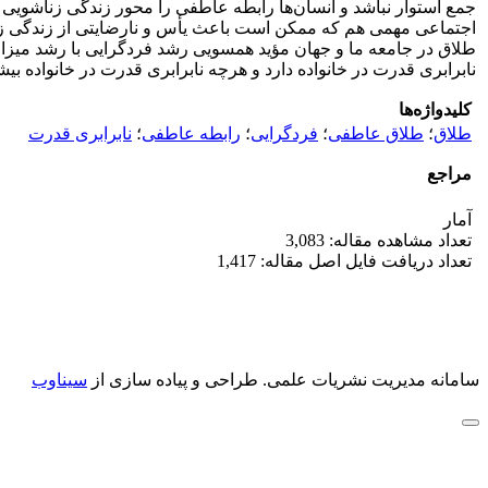
جمع استوار نباشد و انسان‌ها رابطه عاطفی را محور زندگی زناشوی
اجتماعی مهمی هم که ممکن است باعث یأس و نارضایتی از زندگی زناشو
طلاق در جامعه ما و جهان مؤید همسویی رشد فردگرایی با رشد میزان
نابرابری قدرت در خانواده دارد و هرچه نابرابری قدرت در خانواده 
کلیدواژه‌ها
طلاق
؛
طلاق عاطفی
؛
فردگرایی
؛
رابطه عاطفی
؛
نابرابری قدرت
مراجع
آمار
تعداد مشاهده مقاله: 3,083
تعداد دریافت فایل اصل مقاله: 1,417
سامانه مدیریت نشریات علمی.
طراحی و پیاده سازی از
سیناوب