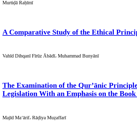
Murtiḍā Raḥīmī
A Comparative Study of the Ethical Princi
Vahīd Dihqanī Fīrūz Ābādī، Muhammad Bunyānī
The Examination of the Qur’ānic Principl
Legislation With an Emphasis on the Book
Majīd Ma‘ārif، Rāḍiya Muẓaffarī