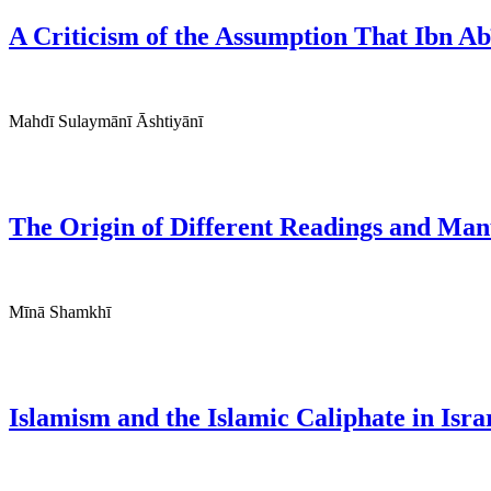
A Criticism of the Assumption That Ibn A
Mahdī Sulaymānī Āshtiyānī
The Origin of Different Readings and Manus
Mīnā Shamkhī
Islamism and the Islamic Caliphate in Isr