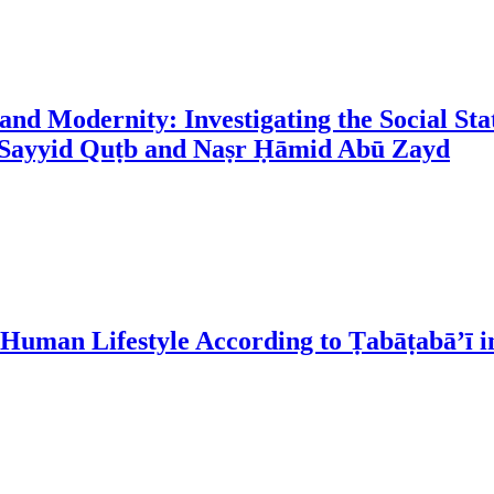
and Modernity: Investigating the Social 
of Sayyid Quṭb and Naṣr Ḥāmid Abū Zayd
 Human Lifestyle According to Ṭabāṭabā’ī i