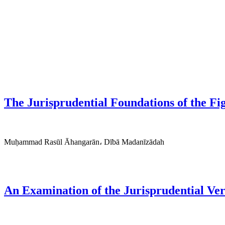
The Jurisprudential Foundations of the Fig
Muḥammad Rasūl Āhangarān، Dībā Madanīzādah
An Examination of the Jurisprudential Ver