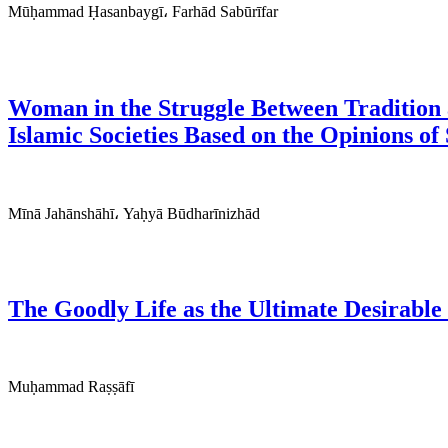
Mūḥammad Ḥasanbaygī، Farhād Sabūrīfar
Woman in the Struggle Between Tradition 
Islamic Societies Based on the Opinions 
Mīnā Jahānshāhī، Yaḥyā Būdharīnizhād
The Goodly Life as the Ultimate Desirable
Muḥammad Raṣṣāfī