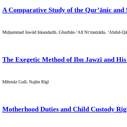
A Comparative Study of the Qur’ānic and Sc
Muḥammad Jawād Iskandarlū، Ghurbān-‘Alī Ni‘matzāda، ‘Abdul-Q
The Exegetic Method of Ibn Jawzī and His 
Mihrnāz Gulī، Najīm Rīgī
Motherhood Duties and Child Custody Righ