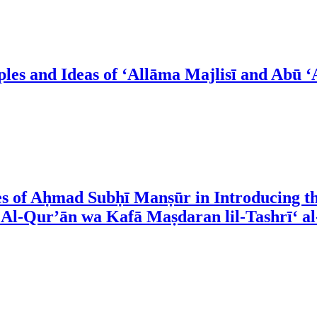
ples and Ideas of ‘Allāma Majlisī and Abū 
es of Aḥmad Subḥī Manṣūr in Introducing th
 Al-Qur’ān wa Kafā Maṣdaran lil-Tashrī‘ al