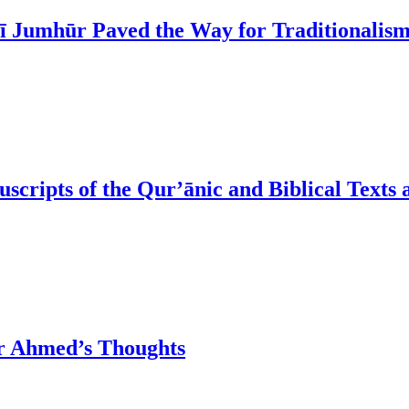
bī Jumhūr Paved the Way for Traditionalis
cripts of the Qur’ānic and Biblical Texts a
ar Ahmed’s Thoughts