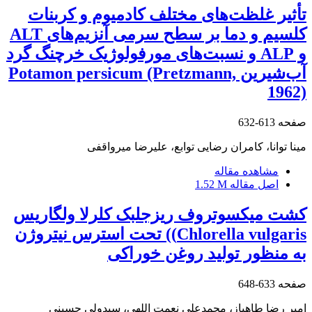
تأثیر غلظت‌های مختلف کادمیوم و کربنات
کلسیم و دما بر سطح سرمی آنزیم‌های ALT
و ALP و نسبت‌های مورفولوژیک خرچنگ گرد
آب‌شیرین Potamon persicum (Pretzmann,
1962)
صفحه
613-632
مینا توانا، کامران رضایی توابع، علیرضا میرواقفی
مشاهده مقاله
اصل مقاله
1.52 M
کشت میکسوتروف ریزجلبک کلرلا ولگاریس
Chlorella vulgaris)) تحت استرس نیتروژن
به منظور تولید روغن خوراکی
صفحه
633-648
امیر رضا طاهباز، محمدعلی نعمت اللهی، سیدولی حسینی