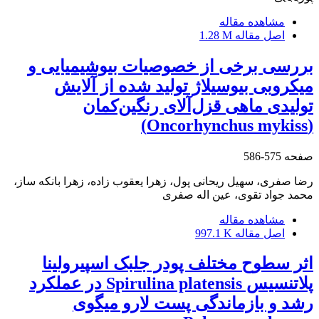
مشاهده مقاله
اصل مقاله
1.28 M
بررسی برخی از خصوصیات بیوشیمیایی و
میکروبی بیوسیلاژ تولید شده از آلایش
تولیدی ماهی قزل‌آلای رنگین‌کمان
(Oncorhynchus mykiss)
صفحه
575-586
رضا صفری، سهیل ریحانی پول، زهرا یعقوب زاده، زهرا بانکه ساز،
محمد جواد تقوی، عین اله صفری
مشاهده مقاله
اصل مقاله
997.1 K
اثر سطوح مختلف پودر جلبک اسپیرولینا
پلاتنسیس Spirulina platensis در عملکرد
رشد و بازماندگی پست لارو میگوی