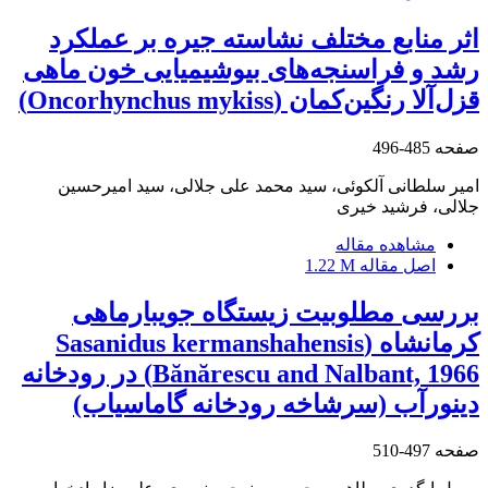
اثر منابع مختلف نشاسته جیره بر عملکرد
رشد و فراسنجه‌های بیوشیمیایی خون ماهی
قزل‌آلا رنگین‌کمان (Oncorhynchus mykiss)
صفحه
485-496
امیر سلطانی آلکوئی، سید محمد علی جلالی، سید امیرحسین
جلالی، فرشید خیری
مشاهده مقاله
اصل مقاله
1.22 M
بررسی مطلوبیت زیستگاه جویبارماهی
کرمانشاه (Sasanidus kermanshahensis
Bănărescu and Nalbant, 1966) در رودخانه
دینورآب (سرشاخه رودخانه گاماسیاب)
صفحه
497-510