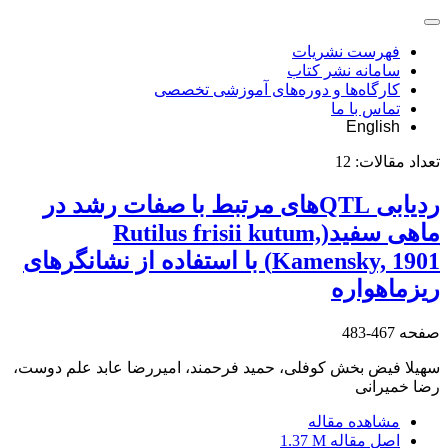
فهرست نشریات
سامانه نشر کتاب
کارگاه‌ها و دوره‌های آموزشی تخصصی
تماس با ما
English
تعداد مقالات:
12
ردیابی QTLهای مرتبط با صفات رشد در
ماهی سفید(Rutilus frisii kutum,
Kamensky, 1901) با استفاده از نشانگر‌های
ریز‌ماهواره
صفحه
467-483
سهیلا فیض بخش کوفلی، حمید فرحمند، امیررضا عابد علم دوست،
رضا خمیرانی
مشاهده مقاله
اصل مقاله
1.37 M