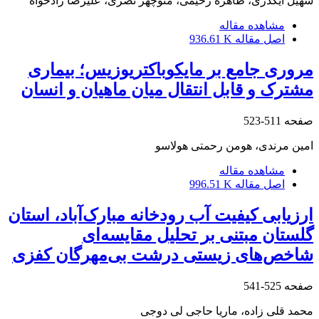
سهیل ایگدری، طاهره رحیمی، منوچهر نصری، علیرضا رادخواه
مشاهده مقاله
اصل مقاله
936.61 K
مروری جامع بر مایکوباکتریوزیس؛ بیماری
مشترک و قابل انتقال میان ماهیان و انسان
صفحه
511-523
امین مرندی، هومن رحمتی هولاسو
مشاهده مقاله
اصل مقاله
996.51 K
ارزیابی کیفیت آب رودخانه مبارک‌آباد، استان
گلستان مبتنی بر تحلیل مقایسه‌ای
شاخص‌های زیستی درشت بی‌مهرگان کفزی
صفحه
525-541
محمد قلی زاده، ماریا حاجی لی دوجی