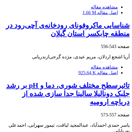
مشاهده مقاله
اصل مقاله
1.66 M
شناسایی ماکروفونای رودخانه‌ی آچی‌رود در
منطقه چابکسر استان گیلان
صفحه
543-556
آریا اشجع اردلان، مریم عیدی، مژده گرجی‌ازندریانی
مشاهده مقاله
اصل مقاله
925.64 K
تاثیرسطح مختلف شوری، دما و pH بر رشد
جلبک دونالیلا سالینا جدا سازی شده از
دریاچه ارومیه
صفحه
557-573
یاسر حمدی احمدآباد، عبدالمجید لیاقت، تیمور سهرابی، احمدعلی
پوربابایی