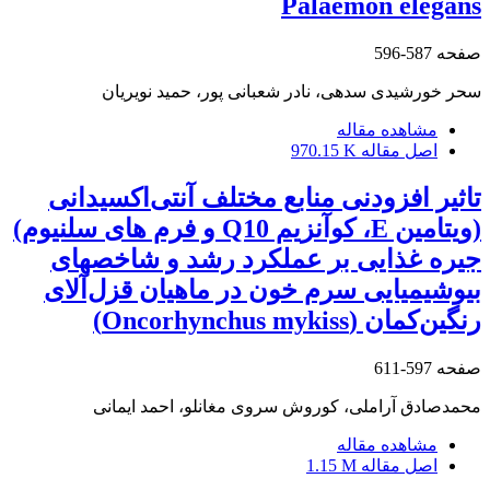
Palaemon elegans
صفحه
587-596
سحر خورشیدی سدهی، نادر شعبانی پور، حمید نویریان
مشاهده مقاله
اصل مقاله
970.15 K
تاثیر افزودنی منابع مختلف آنتی‌اکسیدانی
(ویتامین E، کوآنزیم Q10 و فرم های سلنیوم)
جیره غذایی بر عملکرد رشد و شاخصهای
بیوشیمیایی سرم خون در ماهیان قزل‌آلای
رنگین‌کمان (Oncorhynchus mykiss)
صفحه
597-611
محمدصادق آراملی، کوروش سروی مغانلو، احمد ایمانی
مشاهده مقاله
اصل مقاله
1.15 M