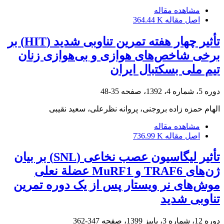
مشاهده مقاله
اصل مقاله
364.44 K
تأثیر چهار هفته تمرین تناوبی شدید (HIT) بر
برخی شاخص‌های هوازی و بی‌هوازی زنان
تیم ملی بسکتبال ایران
دوره 5، شماره 4، 1392، صفحه
35-48
الهام حمزه زاده بروجنی، پروانه نظرعلی، سعید نقیبی
مشاهده مقاله
اصل مقاله
736.99 K
تأثیر لیگاسیون عصب نخاعی (SNL) بر بیان
ژن‌های TRAF6 و MuRF1 عضلة نعلی
موش‌های نر ویستار پس از یک دوره تمرین
تناوبی شدید
دوره 12، شماره 3، پاییز 1399، صفحه
347-362