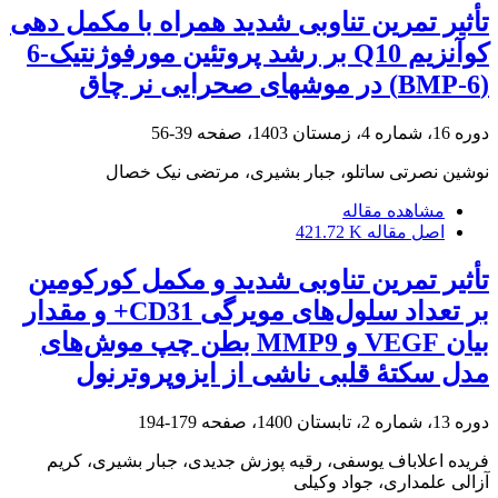
تأثیر تمرین تناوبی شدید همراه با مکمل دهی
کوآنزیم Q10 بر رشد پروتئین مورفوژنتیک-6
(BMP-6) در موشهای صحرایی نر چاق
دوره 16، شماره 4، زمستان 1403، صفحه
39-56
نوشین نصرتی ساتلو، جبار بشیری، مرتضی نیک خصال
مشاهده مقاله
اصل مقاله
421.72 K
تأثیر تمرین تناوبی شدید و مکمل کورکومین
بر تعداد سلول‌های مویرگی CD31+ و مقدار
بیان VEGF و MMP9 بطن چپ موش‌های
مدل سکتۀ قلبی ناشی از ایزوپروترنول
دوره 13، شماره 2، تابستان 1400، صفحه
179-194
فریده اعلاباف یوسفی، رقیه پوزش جدیدی، جبار بشیری، کریم
آزالی علمداری، جواد وکیلی