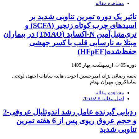
مشاهده مقاله
تاثیر یک دوره تمرین تناوبی شدید بر
اسیدهای چرب کوتاه زنجیر (SCFA) و
تری‌متیل‌آمین N-اکساید (TMAO) در بیماران
مبتلا به نارسایی قلب با کسر جهشی
حفظ‌شده(HFpEF)
دوره 1405، اردیبهشت، بهار 1405
نجمه رضائی نژاد، امیرحسین اخوت، هانیه سادات اجتهد، لوئجی
سانتاکروز، مهران بهنام
مشاهده مقاله
اصل مقاله
705.02 K
ردیابی گیرنده عامل رشد اندوتلیال عروقی-2
و حجم عروق ریوی پس از 6 هفته تمرین
تناوبی شدید