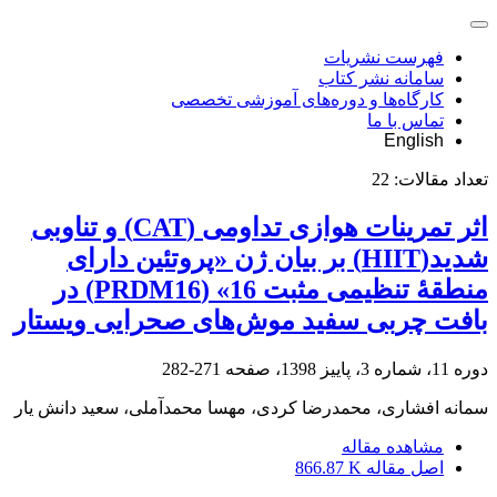
فهرست نشریات
سامانه نشر کتاب
کارگاه‌ها و دوره‌های آموزشی تخصصی
تماس با ما
English
تعداد مقالات:
22
اثر تمرینات هوازی تداومی (CAT) و تناوبی
شدید(HIIT) بر بیان ژن «پروتئین دارای
منطقۀ تنظیمی مثبت 16» (PRDM16) در
بافت چربی سفید موش‌های صحرایی ویستار
دوره 11، شماره 3، پاییز 1398، صفحه
271-282
سمانه افشاری، محمدرضا کردی، مهسا محمدآملی، سعید دانش یار
مشاهده مقاله
اصل مقاله
866.87 K