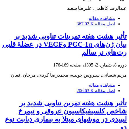
عبدالرضا کاظمی، علیرضا سعید
مشاهده مقاله
اصل مقاله
367.02 K
تأثیر هشت هفته تمرینات تناوبی شدید بر
بیان ژن‌های PGC-1α وVEGF در عضلۀ قلبی
رت‌های نر سالم
دوره 8، شماره 2، 1395، صفحه
169-176
مریم شعبانی، سیروس چوبینه، محمدرضا کردی، مرجان افغان
مشاهده مقاله
اصل مقاله
206.63 K
تأثیر هشت هفته تمرین تناوبی شدید بر
شاخص کلسیفیکاسیون عروقی و نیمرخ
لیپیدی در موش‏های مبتلا به بیماری دیابت نوع
دو