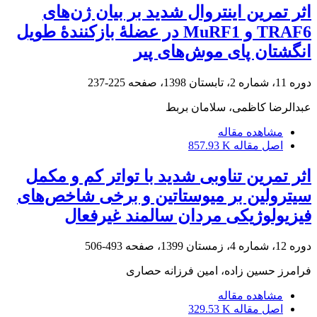
اثر تمرین اینتروال شدید بر بیان ژن‌های
TRAF6 و MuRF1 در عضلۀ بازکنندۀ طویل
انگشتان پای موش‌های پیر
دوره 11، شماره 2، تابستان 1398، صفحه
225-237
عبدالرضا کاظمی، سلامان بربط
مشاهده مقاله
اصل مقاله
857.93 K
اثر تمرین تناوبی شدید با تواتر کم و مکمل
سیترولین بر میوستاتین و برخی شاخص‌های
فیزیولوژیکی مردان سالمند غیرفعال
دوره 12، شماره 4، زمستان 1399، صفحه
493-506
فرامرز حسین زاده، امین فرزانه حصاری
مشاهده مقاله
اصل مقاله
329.53 K