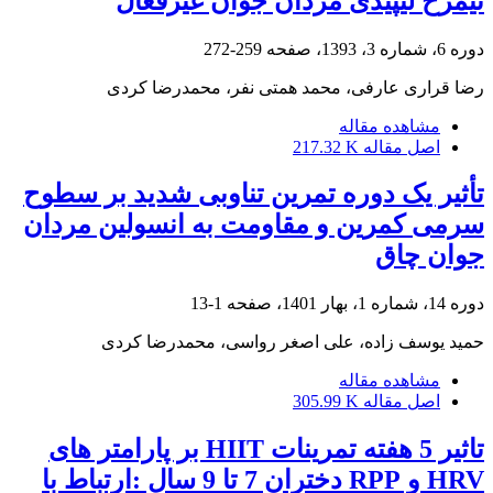
نیمرخ لیپیدی مردان جوان غیرفعال
دوره 6، شماره 3، 1393، صفحه
259-272
رضا قراری عارفی، محمد همتی نفر، محمدرضا کردی
مشاهده مقاله
اصل مقاله
217.32 K
تأثیر یک دوره تمرین تناوبی شدید بر سطوح
سرمی کمرین و مقاومت به انسولین مردان
جوان چاق
دوره 14، شماره 1، بهار 1401، صفحه
1-13
حمید یوسف زاده، علی اصغر رواسی، محمدرضا کردی
مشاهده مقاله
اصل مقاله
305.99 K
تاثیر 5 هفته تمرینات HIIT بر پارامتر های
HRV و RPP دختران 7 تا 9 سال :ارتباط با