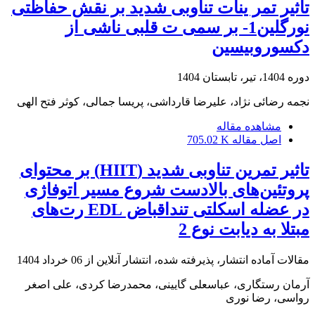
تاثیر تمر ینات تناوبی شدید بر نقش حفاظتی
نورگلین1- بر سمی ت قلبی ناشی از
دکسوروبیسین
دوره 1404، تیر، تابستان 1404
نجمه رضائی نژاد، علیرضا قارداشی، پریسا جمالی، کوثر فتح الهی
مشاهده مقاله
اصل مقاله
705.02 K
تاثیر تمرین تناوبی ‌شدید (HIIT) بر محتوای
پروتئین‌های بالادست شروع مسیر اتوفاژی
در عضله اسکلتی تنداقباض EDL رت‌های
مبتلا به دیابت نوع 2
مقالات آماده انتشار، پذیرفته شده، انتشار آنلاین از
06 خرداد 1404
آرمان رستگاری، عباسعلی گایینی، محمدرضا کردی، علی اصغر
رواسی، رضا نوری