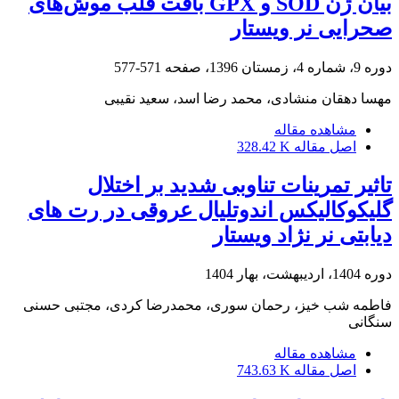
بیان ژن SOD و GPX بافت قلب موش‌های
صحرایی نر ویستار
دوره 9، شماره 4، زمستان 1396، صفحه
571-577
مهسا دهقان منشادی، محمد رضا اسد، سعید نقیبی
مشاهده مقاله
اصل مقاله
328.42 K
تاثیر تمرینات تناوبی شدید بر اختلال
گلیکوکالیکس اندوتلیال عروقی در رت های
دیابتی نر نژاد ویستار
دوره 1404، اردیبهشت، بهار 1404
فاطمه شب خیز، رحمان سوری، محمدرضا کردی، مجتبی حسنی
سنگانی
مشاهده مقاله
اصل مقاله
743.63 K