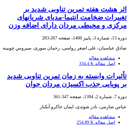
اثر هشت هفته تمرین تناوبی شدید بر
تغییرات ضخامت انتیما-مدیای شریان‏های
مرکزی و محیطی مردان دارای اضافه وزن
دوره 13، شماره 3، پاییز 1400، صفحه
267-283
صادق عباسیان، علی اصغر رواسی، رحمان سوری، سیروس چوبینه
مشاهده مقاله
اصل مقاله
334.4 K
تأثیرات وابسته به زمان تمرین تناوبی شدید
بر پویایی جذب اکسیژن مردان جوان
دوره 7، شماره 2، 1394، صفحه
347-361
عباس صارمی، نادر شوندی، ایمان خاکرو آبکنار
مشاهده مقاله
اصل مقاله
254.89 K