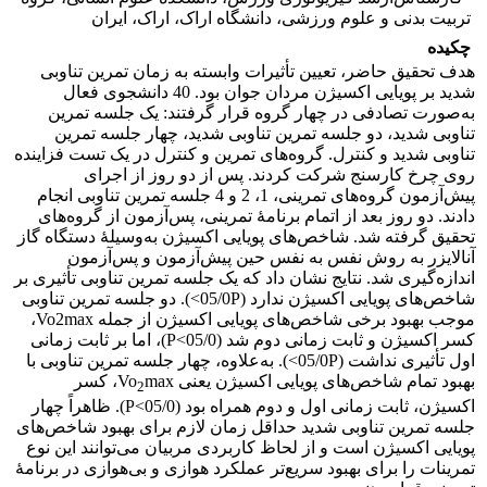
تربیت بدنی و علوم ورزشی، دانشگاه اراک، اراک، ایران
چکیده
هدف تحقیق حاضر، تعیین تأثیرات وابسته به زمان تمرین تناوبی
شدید بر پویایی اکسیژن مردان جوان بود. 40 دانشجوی فعال
به‌صورت تصادفی در چهار گروه قرار گرفتند: یک جلسه تمرین
تناوبی شدید، دو جلسه تمرین تناوبی شدید، چهار جلسه تمرین
تناوبی شدید و کنترل. گروه‌های تمرین و کنترل در یک تست فزاینده
روی چرخ کارسنج شرکت کردند. پس از دو روز از اجرای
پیش‌آزمون گروه‌های تمرینی، 1، 2 و 4 جلسه تمرین تناوبی انجام
دادند. دو روز بعد از اتمام برنامۀ تمرینی، پس‌آزمون از گروه‌های
تحقیق گرفته شد. شاخص‌های پویایی اکسیژن به‌وسیلۀ دستگاه گاز
آنالایزر به روش نفس به نفس حین پیش‌آزمون و پس‌‌آزمون
اندازه‌گیری شد. نتایج نشان داد که یک جلسه تمرین تناوبی تأثیری بر
شاخص‌های پویایی اکسیژن ندارد (05/0P>). دو جلسه تمرین تناوبی
موجب بهبود برخی شاخص‌های پویایی اکسیژن از جمله Vo2max،
کسر اکسیژن و ثابت زمانی دوم شد (05/0>P)، اما بر ثابت زمانی
اول ‌تأثیری نداشت (05/0P>). به‌علاوه، چهار جلسه تمرین تناوبی با
بهبود تمام شاخص‌های پویایی اکسیژن یعنی Vo
max، کسر
2
اکسیژن، ثابت زمانی اول و دوم همراه بود (05/0>P). ظاهراً چهار
جلسه تمرین تناوبی شدید حداقل زمان لازم برای بهبود شاخص‌های
پویایی اکسیژن است و از لحاظ کاربردی مربیان می‌توانند این نوع
تمرینات را برای بهبود سریع‌تر عملکرد هوازی و بی‌هوازی در برنامۀ