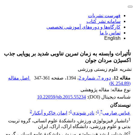
فهرست نشریات
سامانه نشر کتاب
کارگاه‌ها و دوره‌های آموزشی تخصصی
تماس با ما
English
تأثیرات وابسته به زمان تمرین تناوبی شدید بر پویایی جذب
اکسیژن مردان جوان
نشریه علوم زیستی ورزشی
مقاله 12
،
دوره 7، شماره 2
، 1394
، صفحه
347-361
اصل مقاله
)
254.89 K
(
نوع مقاله: مقاله پژوهشی
شناسه دیجیتال (DOI):
10.22059/jsb.2015.55234
نویسندگان
2
1
1
*
عباس صارمی
؛
نادر شوندی
؛
ایمان خاکرو آبکنار
1
دانشیار فیزیولوژی ورزش، دانشکدۀ علوم انسانی، گروه تربیت
بدنی و علوم ورزشی، دانشگاه اراک، اراک، ایران
2
کارشناس‌ارشد فیزیولوژی ورزش، دانشکدۀ علوم انسانی، گروه