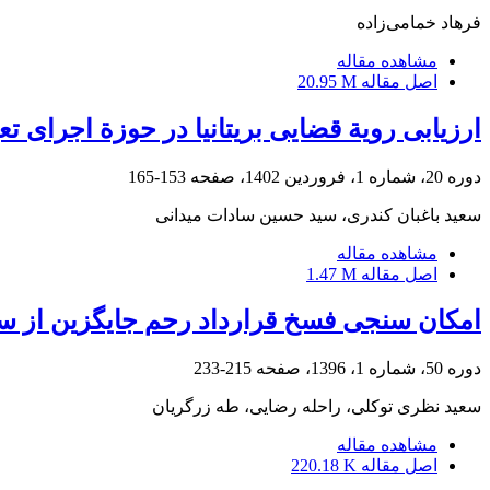
فرهاد خمامی‌زاده
مشاهده مقاله
اصل مقاله
20.95 M
ارزیابی رویة قضایی بریتانیا در حوزة اجرای ت
دوره 20، شماره 1، فروردین 1402، صفحه
153-165
سعید باغبان کندری، سید حسین سادات میدانی
مشاهده مقاله
اصل مقاله
1.47 M
امکان سنجی فسخ قرارداد رحم جایگزین از س
دوره 50، شماره 1، 1396، صفحه
215-233
سعید نظری توکلی، راحله رضایی، طه زرگریان
مشاهده مقاله
اصل مقاله
220.18 K