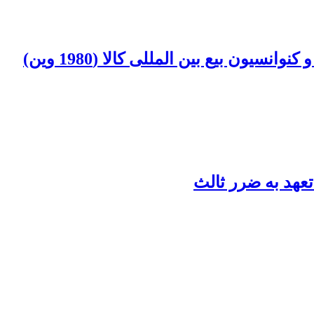
سیون بیع بین المللی کالا (1980 وین)
تعهد به ضرر ثالث