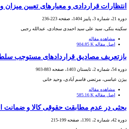
انتظارات قراردادی و معیارهای تعیین میزان و
دوره 21، شماره 3، پاییز 1404، صفحه
223-236
سکینه بنکی، سید علی سید احمدی سجادی، عبدالله رجبی
مشاهده مقاله
اصل مقاله
904.85 K
بازتعریف مصادیق قراردادهای مستوجب سلطۀ بیگانگان (موضوع اصل 153 قانون 
دوره 54، شماره 2، تابستان 1403، صفحه
883-903
بیژن عباسی، مرتضی قاسم آبادی، وحید خانی
مشاهده مقاله
اصل مقاله
585.16 K
بحثی در عدم مطابقت حقوقی کالا و ضمانت ا
دوره 42، شماره 2، 1391، صفحه
199-215