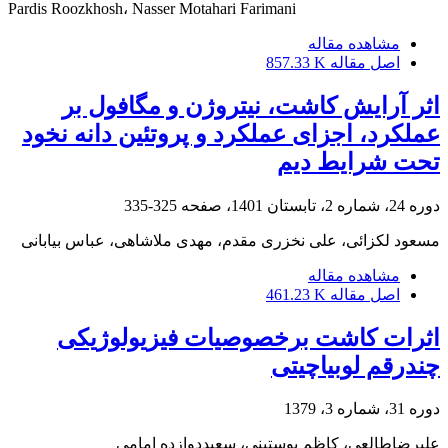
Pardis Roozkhosh، Nasser Motahari Farimani
مشاهده مقاله
اصل مقاله
857.33 K
اثر آرایش کاشت، نیتروژن و مگافول بر
عملکرد، اجزای عملکرد و پروتئین دانه نخود
تحت شرایط دیم
دوره 24، شماره 2، تابستان 1401، صفحه
325-335
مسعود لکزائی، علی نخزری مقدم، مهدی ملاشاهی، عباس بیابانی
مشاهده مقاله
اصل مقاله
461.23 K
اثرات کاشت برخصوصیات فیزیولوژیکی
چندرقم لوبیاچیتی
دوره 31، شماره 3، 1379
علیرضاطالعی، کاظم پوستینی، سعیددوازده امامی