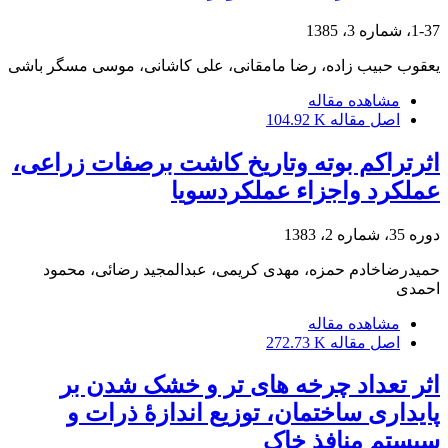
1-37، شماره 3، 1385
یعقوب حبیب زاده، رضا مامقانی، علی کاشانی، موسی مسگر باشی
مشاهده مقاله
اصل مقاله
104.92 K
اثرتراکم بوته وتاریخ کاشت برصفات زراعی،
عملکرد واجزاء عملکردسویا
دوره 35، شماره 2، 1383
حمیدرضاخادم حمزه، مهدی کریمی، عبدالمجید رضائی، محمود
احمدی
مشاهده مقاله
اصل مقاله
272.73 K
اثر تعداد چرخه های تر و خشک شدن بر
پایداری ساختمان، توزیع اندازۀ ذرات و
سیستم منافذ خاک