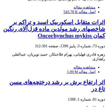
مشاهده مقاله
اصل مقاله
543.78 K
اثرات متقابل اسکوربیک اسید و تراکم بر
شاخص‏های رشد مولدین ماده قزل‌آلای رنگین
کمان Oncorhynchus mykiss
دوره 73، شماره 3، پاییز 1399، صفحه
301-312
زهره قادری فهلیانی، بهرام فلاحتکار، حمید نویریان، عبدالعلی
راهداری
مشاهده مقاله
اصل مقاله
1.09 M
اثر ارتفاع برش بر رشد درختچه‌های مسن
تاغ در
دوره 61، شماره 1، 1388