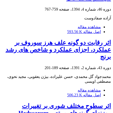
دوره 46، شماره 4، 1394، صفحه
759-767
آزاده صفادوست
مشاهده مقاله
اصل مقاله
593.56 K
اثر رقابت دو گونه علف‌ هرز سوروف بر
عملکرد، اجزای عملکرد و شاخص های رشد
برنج
دوره 43، شماره 2، 1391، صفحه
189-201
محمدجواد گل محمدی، حسن علیزاده، بیژن یعقوبی، مجید نحوی،
مصطفی اویسی
مشاهده مقاله
اصل مقاله
506.23 K
اثر سطوح مختلف شوری بر تغییرات