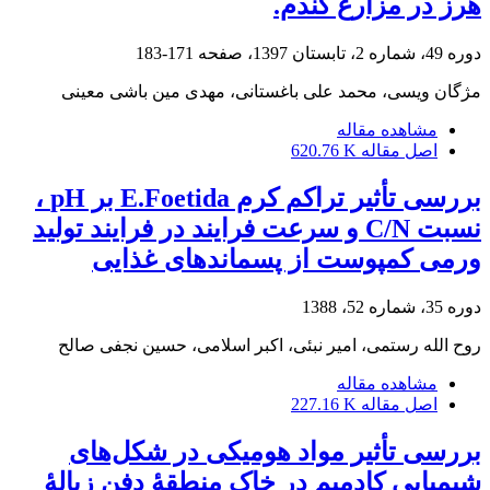
هرز در مزارع گندم.
دوره 49، شماره 2، تابستان 1397، صفحه
171-183
مژگان ویسی، محمد علی باغستانی، مهدی مین باشی معینی
مشاهده مقاله
اصل مقاله
620.76 K
بررسی تأثیر تراکم کرم E.Foetida بر pH ،
نسبت C/N و سرعت فرایند در فرایند تولید
ورمی کمپوست از پسماندهای غذایی
دوره 35، شماره 52، 1388
روح الله رستمی، امیر نبئی، اکبر اسلامی، حسین نجفی صالح
مشاهده مقاله
اصل مقاله
227.16 K
بررسی تأثیر مواد هومیکی در شکل‌های
شیمیایی کادمیم در خاک منطقۀ دفن زبالۀ