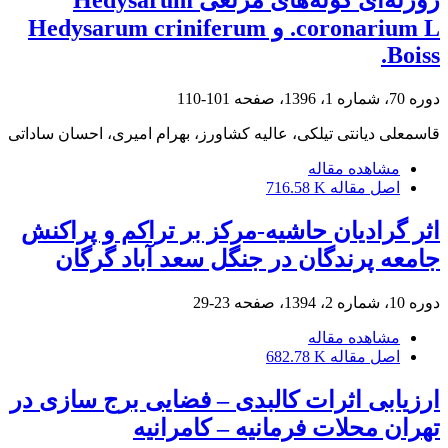
روزنه‌ای گونه‌های مرتعی Hedysarum
coronarium L. و Hedysarum criniferum
Boiss.
دوره 70، شماره 1، 1396، صفحه
101-110
قاسمعلی دیانتی تیلکی، عالیه کشاورز، بهرام امیری، احسان ساداتی
مشاهده مقاله
اصل مقاله
716.58 K
اثر گرادیان حاشیه-مرکز بر تراکم و پراکنش
جامعه پرندگان در جنگل سعد آباد گرگان
دوره 10، شماره 2، 1394، صفحه
23-29
مشاهده مقاله
اصل مقاله
682.78 K
ارزیابی اثرات کالبدی – فضایی برج سازی در
تهران محلات فرمانیه – کامرانیه