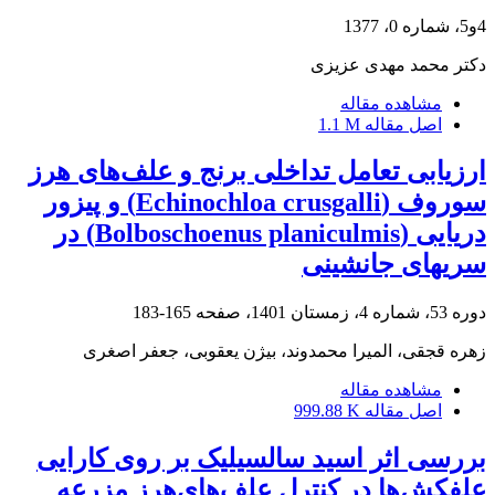
4و5، شماره 0، 1377
دکتر محمد مهدی عزیزی
مشاهده مقاله
اصل مقاله
1.1 M
ارزیابی تعامل تداخلی برنج و علف‌های هرز
سوروف (Echinochloa crusgalli) و پیزور
دریایی (Bolboschoenus planiculmis) در
سری‏های جانشینی
دوره 53، شماره 4، زمستان 1401، صفحه
165-183
زهره قجقی، المیرا محمدوند، بیژن یعقوبی، جعفر اصغری
مشاهده مقاله
اصل مقاله
999.88 K
بررسی اثر اسید سالسیلیک بر روی کارایی
علفکش‌ها در کنترل علف‌های‌هرز مزرعه