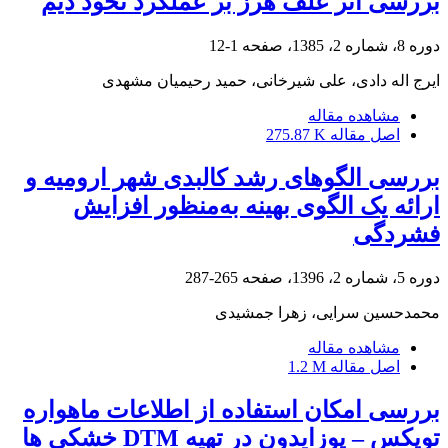
بررسی اثر علف هرز بر عملکرد نخود دیم
دوره 8، شماره 2، 1385، صفحه
1-12
ایرج اله دادی، علی شیرخانی، حمید رحیمیان مشهدی
مشاهده مقاله
اصل مقاله
275.87 K
بررسی الگوهای رشد کالبدی شهر ارومیه و
ارائه یک الگوی بهینه به‌منظور افزایش
فشردگی
دوره 5، شماره 2، 1396، صفحه
265-287
محمدحسین سرایی، زهرا جمشیدی
مشاهده مقاله
اصل مقاله
1.2 M
بررسی امکان استفاده از اطلاعات ماهواره
توپکس – پوزایدون در تهیه DTM خشکی ها