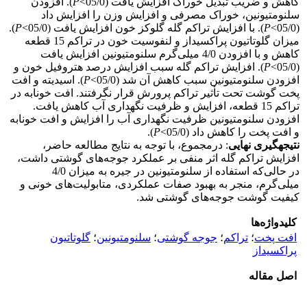
کاهش و ضریب تبدیل خوراک افزایش یافت (05/0>
P
). افزودن
سلنومتیونین، خوراک مصرفی و افزایش وزن را افزایش داد
(05/0>
P
). با افزایش تراکم گله گلوکز خون افزایش یافت (05/0>
P
).
میزان گلوتاتیون پراکسیداز و لنفوسیت خون در تراکم 15 قطعه
کاهش و با افزودن 4/0 میلی‌گرم سلنومتیونین افزایش یافت
(05/0>
P
). افزایش تراکم گله سبب افزایش درصد هتروفیل‌ خون و
افزودن سلنومتیونین سبب کاهش آن شد (05/0>
P
). اسیدیته و افت
پخت گوشت تحت تأثیر تراکم پرورش قرار نگرفتند. افت خونابه در
تراکم 15 قطعه، افزایش و ظرفیت نگهداری آب کاهش یافت.
افزودن سلنومتیونین ظرفیت نگهداری آب را افزایش و افت خونابه
و افت پخت را کاهش داد (05/0>
P
).
نتیجه­گیری نهایی
: درمجموع، با توجه به نتایج مطالعه حاضر،
افزایش تراکم گله اثر منفی بر عملکرد جوجه‌های گوشتی داشت،
در حالی‌که استفاده از سلنومتیونین در جیره به میزان 4/0
میلی‌گرم، منجر به بهبود صفات عملکردی، متابولیت‌های خونی و
کیفیت گوشت جوجه‌های گوشتی شد.
کلیدواژه‌ها
افت پخت
؛
تراکم
؛
جوجه گوشتی
؛
سلنومتیونین
؛
گلوتاتیون
پراکسیداز
اصل مقاله