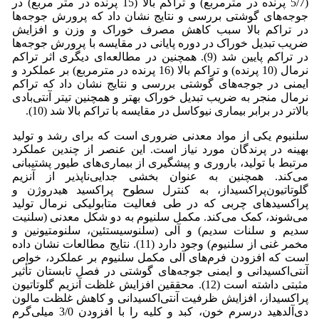
(5/7 پرنده در مترمربع) و تراکم بالا (15 پرنده در متر مربع) در
جوجه‌های گوشتی بررسی و نتایج نشان داد که پرورش جوجه‌ها
در تراکم بالا سبب کاهش مصرف خوراک و وزن و افزایش
ضریب تبدیل خوراک در دوره پایانی در مقایسه با پرورش جوجه‌ها
در تراکم پایین ‌شد (9). همچنین در مطالعه‌ای دیگری اثر تراکم
نرمال (10 پرنده) و تراکم بالا (16 پرنده در مترمربع) بر عملکرد و
ایمنی در جوجه‌های گوشتی بررسی و نتایج نشان داد که تراکم
نرمال منجر به ضریب تبدیل خوراک بهتر و همچنین تیتر آنتی‌بادی
بالاتر در برابر بیماری نیوکاسل در مقایسه با تراکم‌ بالا شد (10).
سلنیوم یکی از مواد معدنی ضروری است که برای رشد و تولید
بهینه در پرندگان مورد نیاز است. این عنصر از چندین عملکرد
مرتبط با تولید، باروری و پیشگیری از بیماری‌های طیور پشتیبانی
می‌کند. همچنین به عنوان بخشی جدایی‌ناپذیر از آنزیم
گلوتاتیون‌پراکسیداز، به کنترل سطوح پراکسید هیدروژن و
پراکسیدهای چربی که در طی فعالیت متابولیکی نرمال تولید
می‌شوند، کمک می‌کند. مکمل سلنیوم به دو شکل معدنی (سلنیت
سدیم و سلنات سدیم) و آلی (سلنوسیستئین، سلنومتیونین و
مخمر غنی از سلنیوم) وجود دارد (11). نتایج مطالعات نشان داده
است که افزودن فرم‌های آلی مکمل سلنیوم بر عملکرد، خواص
آنتی‌اکسیدانی و ایمنی جوجه‌های گوشتی در فصل تابستان تأثیر
مثبتی داشته ‌است (12). محققین افزایش غلظت آنزیم گلوتاتیون
پراکسیداز، افزایش ظرفیت آنتی‌اکسیدانی و کاهش غلظت مالون
دی‌آلدهید درسرم خون، کبد و کلیه را با افزودن 3/0 میلی‌گرم