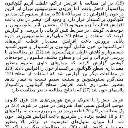
(19). در این مطالعه با افزایش تراکم، غلظت آنزیم گلوتاتیون
پراکسیداز کاهش یافت، اما افزودن سلنومتیونین میزان این آنزیم
در خون را افزایش داد. تقریباً 40 تا 50 درصد از سلنیوم کل بدن در
گلوتاتیون پراکسیداز قرار دارد و وجود این عنصر در بدن باعث
افزایش فعالیت آنزیم می‌شود (11). محققین تأثیر سلنومتیونین بر
جوجه‌های گوشتی در شرایط تنش گرمایی را بررسی و گزارش
کردند که استفاده از سطح 3/0 میلی‌گرم سلنومتیونین در دوره
پایانی پرورش باعث افزایش معنى‌دار غلظت آنزیم‌هاى
آنتى‌اکسـیدانى خون شامل گلوتاتیون پراکسـیداز و سوپراکسـید
دیسـموتاز و کاهش غلظت ترى‌گلیسرید شد (22). در مطالعه‌ای با
بررسی فرم آلی و غیرآلی و سطوح مختلف سلنیوم در جوجه‌های
گوشتی گزارش کردند که تیمارهای حاوی سلنیوم به‌طور
معنی‌داری سطح گلوتاتیون پراکسیداز خون را افزایش دادند (23).
در مطالعات دیگر نیز گزارش شد که استفاده از سطح 15/0
میلی‌گرم سلنومتیونین و سلنیت سدیم نسبت به تیمار شاهد
به‌طور معنی‌داری باعث افزایش سطح گلوتاتیون پراکسیداز
پلاسمای خون ‌شد (27) که با نتایج مطالعه حاضر مطابقت دارد.
عوامل تنش‌زا با تحریک ترشح هورمون‌های غدد فوق کلیوی،
موجب افزایش نسبی تعداد هتروفیل در طیور می‌شوند. (25). در
یک مطالعه تراکم 20 قطعه پرنده در مترمربع نسبت به تراکم‌های
14 و 18 قطعه پرنده در مترمربع باعث افزایش هتروفیل خون
‌شد، اما میزان سلول‌های لنفوسیت در تراکم بالا به‌طور
معنی‌داری کاهش یافت (28). در مطالعه‌ای دیگر در تراکم 23