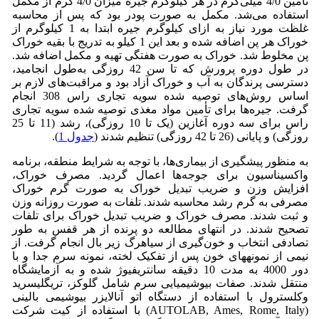
تأمین 4/0 میلی‌گرم در هر کیلوگرم جیره میزان 4/0 گرم از مکمل
استفاده می‌شد. مکمل‌ به صورت پودر بود که پس از محاسبه
غلظت مورد نیاز به ازای کیلوگرم جیره ابتدا به 1 کیلوگرم از
خوراک هر پن اضافه شده و بعد این 1 کیلو به تدریج با بقیه خوراک
پن مخلوط شد. خوراک به صورت هفتگی تهیه و مکمل اضافه شد.
در طول دوره پرورش که تا سن 42 روزگی به‌طول انجامید،
دسترسی پرندگان به آب و خوراک آزاد بود و مراقبت‌های لازم بر
اساس روش‌های توصیه شده سویه تجاری راس 308 انجام
گرفت. جیره‌ها برای تأمین مواد مغذی توصیه شده سویه تجاری
راس برای سه دوره آغازین (یک تا 10 روزگی)، رشد (11 تا 25
روزگی) و پایانی (26 تا 42 روزگی) تنظیم شدند (
جدول 1
).
به منظور پیشگیری از بیماری‌ها، با توجه به شرایط منطقه، برنامه
واکسیناسیون برای جوجه‌ها اعمال گردید. مصرف خوراک،
افزایش وزن و ضریب تبدیل خوراک به صورت گرم خوراک
مصرفی به گرم رشد محاسبه شدند. تلفات به صورت روزانه وزن
و ثبت شدند. مصرف خوراک و ضریب تبدیل خوراک برای تلفات
تصحیح شدند. در انتهای مطالعه دو پرنده از هر قفس به طور
تصادفی انتخاب و خون‌گیری از سیاهرگ زیر بال انجام گرفت. از
نیمی از نمونه‏های خون پس از تفکیک لخته، نمونه سرم جدا و با
دور 4000 به مدت 10 دقیقه سانتریفیوژ شده و به آزمایشگاه
منتقل شدند. صفات بیوشیمیایی سرم شامل گلوکز، تری‏گلیسرید
وکلسترول با استفاده از دستگاه اتو آنالایزر بیوشیمی بالینی
(AUTOLAB, Ames, Rome, Italy) با استفاده از کیت شرکت