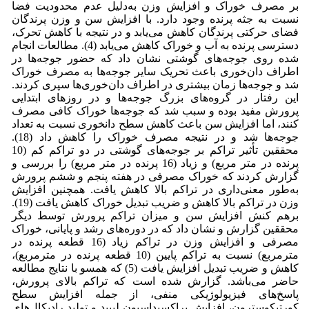
بر مصرف خوراک و افزایش وزن به‌دلیل عدم محدودیت فضا
نسبت به جثه پرنده وجود دارد. با افزایش سن و وزن پرندگان
فضای حرکتی پرندگان کاهش می‌یابد و در نتیجه با کاهش تحرک،
دسترسی پرنده به آب و خوراک کاهش می‌یابد (4). مطالعات انجام
شده روی جوجه‌های گوشتی نشان داد که حضور جوجه‌ها در
اطراف دان‌خوری باعث تحریک سایر جوجه‌ها به مصرف خوراک
شد و جوجه‌ها زمان بیشتری در اطراف دان‌خوری‌ها سپری کردند.
این رفتار در گروه‌های بزرگ جوجه‌ها و در روزهای ابتدایی
پرورش مفید بوده و سبب شد که جوجه‌ها خوراک کافی مصرف
کنند، اما افزایش سن باعث کاهش سطح دانخوری نسبت به تعداد
جوجه‌ها شد و در نتیجه مصرف خوراک را کاهش ‌داد (18).
محققین تأثیر تراکم بر جوجه‌های گوشتی در دو تراکم کم (10
پرنده در متر مربع) و زیاد (16 پرنده در متر مربع) را بررسی و
گزارش کردند که خوراک مصرفی در هفته پنجم و ششم پرورش
به‌طور معنی‌داری در تراکم بالا کاهش یافت. همچنین افزایش
وزن در تراکم بالا کاهش و ضریب تبدیل خوراک کاهش یافت (19).
برهم کنش افزایش سن و میزان تراکم پرورش توسط دیگر
محققین گزارش و نشان داد که در دوره‌های رشد و پایانی، خوراک
مصرفی و افزایش وزن در تراکم زیاد (16 قطعه پرنده در
مترمربع) نسبت به تراکم پایین (10 قطعه پرنده در مترمربع)،
کاهش و ضریب تبدیل افزایش یافت (5) که همسو با نتایج مطالعه
حاضر می‌باشد. گزارش‌ شده است که تراکم بالای پرورش،
پاسخ‌های فیزیولوژیکی منفی، از جمله افزایش سطح
کورتیکوسترون، افزایش پراکسیداسیون لیپید و تولید رادیکال‌های