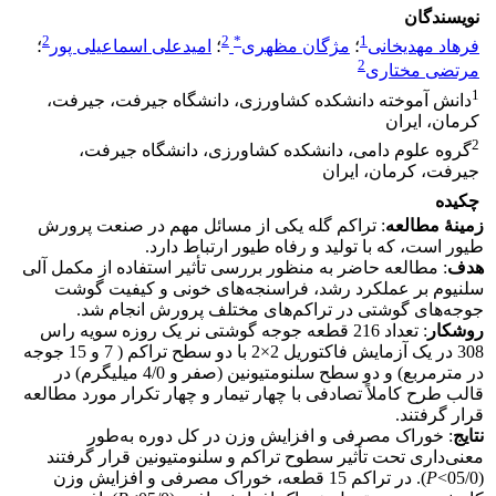
نویسندگان
2
2
*
1
فرهاد مهدیخانی
؛
مژگان مظهری
؛
امیدعلی اسماعیلی پور
؛
2
مرتضی مختاری
1
دانش آموخته دانشکده کشاورزی، دانشگاه جیرفت، جیرفت،
کرمان، ایران
2
گروه علوم دامی، دانشکده کشاورزی، دانشگاه جیرفت،
جیرفت، کرمان، ایران
چکیده
زمینۀ مطالعه
: تراکم گله یکی از مسائل مهم در صنعت پرورش
طیور است، که با تولید و رفاه طیور ارتباط دارد.
هدف
: مطالعه حاضر به منظور بررسی تأثیر استفاده از مکمل آلی
سلنیوم بر عملکرد رشد، فراسنجه‌های خونی و کیفیت گوشت
جوجه‌های گوشتی در تراکم‌های مختلف پرورش انجام شد.
روش
کار
: تعداد 216 قطعه جوجه گوشتی نر یک روزه سویه راس
308 در یک آزمایش فاکتوریل 2×2 با دو سطح تراکم ( 7 و 15 جوجه
در مترمربع) و دو سطح سلنومتیونین (صفر و 4/0 میلی‎گرم) در
قالب طرح کاملاً تصادفی با چهار تیمار و چهار تکرار مورد مطالعه
قرار گرفتند.
نتایج
: خوراک مصرفی و افزایش وزن در کل دوره به‌طور
معنی‌داری تحت تأثیر سطوح تراکم و سلنومتیونین قرار گرفتند
(05/0>
P
). در تراکم 15 قطعه، خوراک مصرفی و افزایش وزن