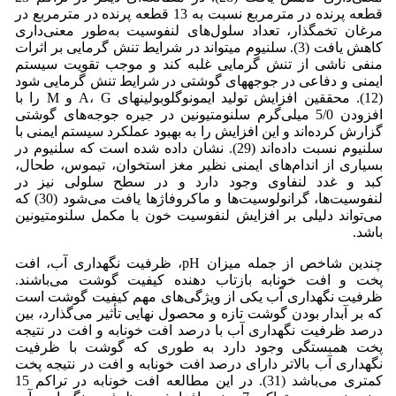
قطعه پرنده در مترمربع نسبت به 13 قطعه پرنده در مترمربع در
مرغان تخمگذار، تعداد سلول‌های لنفوسیت به‌طور معنی‌داری
کاهش یافت (3). سلنیوم می‏تواند در شرایط تنش گرمایی بر اثرات
منفی ناشی از تنش گرمایی غلبه کند و موجب تقویت سیستم
ایمنی و دفاعی در جوجه‏های گوشتی در شرایط تنش گرمایی شود
(12). محققین افزایش تولید ایمونوگلوبولین‎های A، G و M را با
افزودن 5/0 میلی‌گرم سلنومتیونین در جیره جوجه‌های گوشتی
گزارش کرده‌اند و این افزایش را به بهبود عملکرد سیستم ایمنی با
سلنیوم نسبت داده‌اند (29). نشان داده شده است که سلنیوم در
بسیاری از اندام‌های ایمنی نظیر مغز استخوان، تیموس، طحال،
کبد و غدد لنفاوی وجود دارد و در سطح سلولی نیز در
لنفوسیت‌ها، گرانولوسیت‌ها و ماکروفاژها یافت می‌شود (30) که
می‌تواند دلیلی بر افزایش لنفوسیت خون با مکمل سلنومتیونین
باشد.
چندین شاخص از جمله میزان pH، ظرفیت نگهداری آب، افت
پخت و افت خونابه بازتاب دهنده کیفیت گوشت می‌باشند.
ظرفیت نگهداری آب یکی از ویژگی‌های مهم کیفیت گوشت است
که بر آبدار بودن گوشت تازه و محصول نهایی تأثیر می‌گذارد، بین
درصد ظرفیت نگهداری آب با درصد افت خونابه و افت در نتیجه
پخت همبستگی وجود دارد به طوری که گوشت با ظرفیت
نگهداری آب بالاتر دارای درصد افت خونابه و افت در نتیجه پخت
کمتری می‌باشد (31). در این مطالعه افت خونابه در تراکم 15