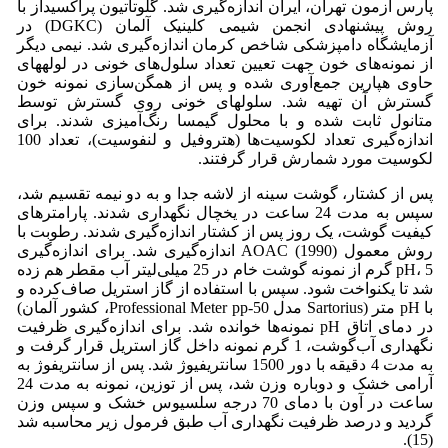
پارس آزمون تهران، ایران اندازه‌گیری شد. گلوتاتیون پراکسیداز با
روش پیشنهادی انجمن شیمی کلینیک آلمان (DGKC) در
آزمایشگاه دامپزشکی شاخص کرمان اندازه‌گیری شد. نیمی دیگر
از نمونه‌های خون جهت تعیین تعداد سلول‌های خونی در لوله‏های
حاوی هپارین جمع‌آوری شده و پس از همگن‌سازی نمونه خون
گسترش آن تهیه شد. سلول‏های خونی روی گسترش توسط
متانول ثابت شده و با محلول گیمسا رنگ‌آمیزی ‌شدند. برای
اندازه‌گیری تعداد لکوسیت‌ها (هتروفیل و لنفوسیت)، تعداد 100
لکوسیت مورد شمارش قرار گرفتند.
پس از کشتار، گوشت سینه از لاشه جدا و به دو نیمه تقسیم شد،
سپس به مدت 24 ساعت در یخچال نگهداری شدند. پارامترهای
کیفیت گوشت، یک روز پس از کشتار اندازه‌گیری شدند. رطوبت با
روش معمول AOAC (1990) اندازه‌گیری شد. برای اندازه‌گیری
pH، 5 گرم از نمونه گوشت خام در 25 میلی‌لیتر آب مقطر هم زده
شد تا یکنواخت شود. سپس با استفاده از گاز استریل صاف‌کرده و
با pH متر (Sartorius مدل Professional Meter pp-50، کشور آلمان)
در دمای اتاق pH نمونه‌ها خوانده ‌شد. برای اندازه‌گیری ظرفیت
نگهداری آب‌گوشت، 1 گرم نمونه داخل گاز استریل قرار گرفت و
به مدت 4 دقیقه با دور 1500 سانتریفیوژ شد. پس از سانتریفوژ به
آرامی خشک و دوباره وزن شد، پس از توزین، نمونه به مدت 24
ساعت در آون با دمای 70 درجه سلسیوس خشک و سپس وزن
گردید و درصد ظرفیت نگهداری آب طبق فرمول زیر محاسبه شد
(15).