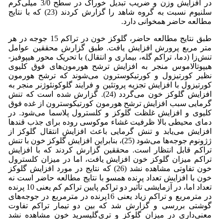
در افزایش وزن و ضریب تبدیل خوراک در سطح 3/0 میلی‌گرم
سلنیوم نسبت به گروه شاهد را گزارش کردند (23) که با نتایج
مطالعه حاضر همخوانی دارد.
طبق نتایج مطالعه حاضر، گلوکز خون در تراکم 15 جوجه در هر
متر مربع پرورش افزایش یافت. طبق گزارش محققین عوامل
تنش‌زا (دما، تراکم گله، بیماری و انتقال) با تحریک محور هیپوفیز-
هیپوتالاموس منجر به افزایش ترشح هورمون‌های فوق کلیوی
نظیر کورتیزول و کورتیکوسترون می‌شوند که ترشح هورمون
کورتیزول با افزایش تجزیه پروتئین و فرایند گلوکونئوژنر منجر به
افزایش گلوکز خون می‌گردد (24). گزارش شده است که تنش
گرمایی سبب افزایش ترشح هورمون کورتیکوسترون از غده فوق
کلیوی و افزایش غلظت گلوکز و کلسترول پلاسما می‌شود. در
دمای محیطی بالا ظرفیت غشاء موکوسی روده برای جذب قندها
افزایش می‌یابد و تنش گرمایی باعث افزایش انتقال گلوکز از
ژژونوم جوجه‌ها می‌شود (25)، بنابراین افزایش گلوکز خون با تنش
تراکم قابل انتظار است. محققین گزارش کردند که با افزایش
تراکم میزان گلوکز خون افزایش ‌یافت، اما در میزان کلسترول
خون تفاوتی مشاهده ‌نشد (26) که نتایج در مورد افزایش گلوکز
خون با افزایش تعداد پرنده همسو با نتایج مطالعه حاضر است نه
تعداد اما، در آزمایشی تأثیر دو تراکم پایین تراکم کم یعنی 10 پرنده
در مترمربع و تراکم زیاد یعنی 16پرنده در مترمربع در جوجه‌های
گوشتی بررسی و گزارش شد که بین دو تیمار تراکم تفاوت
معنی‌داری در میزان گلوکز و تری‌گلیسرید خون مشاهده نشد