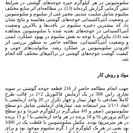
سلنومتیونین در هر کیلوگرم جیره جوجه‌های گوشتی در شرایط
تنش گرمایی گزارش کرده‌اند (13). در مطالعه‌ای اثر منابع مختلف
سلنیوم شامل سلنیت سدیم، مخمر غنی از سلنیوم و سلنومتیونین
بر وضعیت آنتی‌اکسیدانی جوجه‌های گوشتی مقایسه و نتایج نشان
داد که بیشترین ذخیره سلنیوم در بافت‌ها و بالاترین وضعیت
آنتی‌اکسیدانی در جوجه‌های تغذیه شده با سلنومتیونین مشاهده
شد (14). بنابراین با توجه به نقش سلنیوم در بهبود عملکرد، ایمنی
و وضعیت آنتی‌اکسیدانی، مطالعه حاضر به منظور بررسی اثر
افزودن سلنومتیونین بر عملکرد رشد، متابولیت‌های خونی و
کیفیت گوشت جوجه‌های گوشتی در تراکم‌های مختلف گله انجام
شد.
مواد و روش کار
جهت انجام مطالعه حاضر از 216 قطعه جوجه گوشتی نر سویه
تجاری راس 308 در یک آزمایش فاکتوریل 2×2 در قالب طرح
کاملاً تصادفی با چهار تیمار و چهار تکرار در 20 واحد آزمایشی با
ابعاد 1×2/1 متر استفاده شد. تیمارهای آزمایشی شامل دو سطح
سلنومتیونین (صفر و 4/0 میلی‌گرم درکیلوگرم جیره) و دو سطح
تراکم پرورش (9 و 18 پرنده در هر واحد آزمایشی یا 7 و 15 پرنده
در هر مترمربع) بودند. مکمل سلنومتیونین با غلظت یک در 1000
بود یعنی در هر یک کیلوگرم آن 1 گرم سلنیوم موجود بود و برای