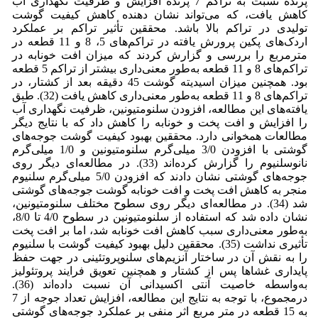
پرنده نسبت به تراکم 7 پرنده افزایش و ظرفیت نگهداری آب
کاهش یافت، که می‌تواند نشان دهنده کاهش کیفیت گوشت
تولیدی در تراکم بالا باشد. محققین تأثیر تراکم بر عملکرد
اردک‌های پکین پرورش یافته در تراکم‌های 5، 8 و 11 قطعه در
مترمربع را بررسی و گزارش کردند که میزان افت خونابه در
تراکم‌های 8 و 11 قطعه به‌طور معنی‌داری بیشتر از تراکم 5 قطعه
بود. همچنین میزان اسیدیته گوشت 45 دقیقه بعد از کشتار، در
تراکم‌های 8 و 11 قطعه به‌طور معنی‌داری کاهش یافت (32). طبق
یافته‌های این مطالعه، افزودن سلنومتیونین، ظرفیت نگهداری آب
را افزایش و افت پخت و خونابه را کاهش داد که با نتایج دیگر
مطالعات همخوانی دارد. محققین بهبود کیفیت گوشت جوجه‌های
گوشتی با افزودن 3/0 میلی‌گرم سلنومتیونین و 1/0 میلی‌گرم
نانوسلنیوم را گزارش کرده‌اند (33). در مطالعه‌ای دیگر روی
جوجه‌های گوشتی نشان دادند که افزودن 5/0 میلی‌گرم سلنیوم
منجر به کاهش افت پخت و افت خونابه گوشت جوجه‌های گوشتی
شد (34). در مطالعه‌ای دیگر روی سطوح مختلف سلنومتیونین،
نشان داده شد که استفاده از سلنومتیونین در سطوح 4/0 تا 8/0،
به‌طور معنی‌داری سبب کاهش افت خونابه شد، اما بر افت پخت
تأثیری نداشت (35). محققین دلیل بهبود کیفیت گوشت با سلنیوم
را به نقش آن در ساختار آنزیم‌های سلنوپروتئینی در جهت حفظ
پایداری غشاها پس از کشتار و همچنین تعویق فرایند پروتئولیز
به‌واسطه خاصیت آنتی اکسیدانی آن نسبت داده‌اند (36).
درمجموع، با توجه به نتایج این مطالعه، افزایش تعداد جوجه از 7
به 15 قطعه در متر مربع اثر منفی بر عملکرد جوجه‌های گوشتی