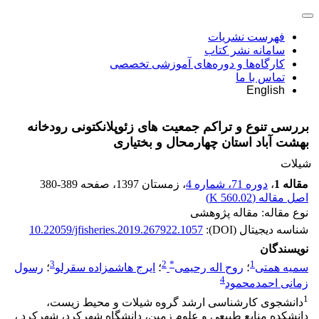
فهرست نشریات
سامانه نشر کتاب
کارگاه‌ها و دوره‌های آموزشی تخصصی
تماس با ما
English
بررسی تنوع و تراکم جمعیت های زئوپلانکتونی رودخانه
بهشت آباد استان چهارمحال و بختیاری
شیلات
مقاله 1
،
دوره 71، شماره 4
، زمستان 1397
، صفحه
380-389
اصل مقاله (
560.02 K
)
نوع مقاله: مقاله پژوهشی
شناسه دیجیتال (DOI):
10.22059/jfisheries.2019.267922.1057
نویسندگان
3
2
*
1
سمیه همتی
؛
روح اله رحیمی
؛
ایرج هاشمزاده سقرلو
؛
رسول
4
زمانی احمدمحمود
1
دانشجوی کارشناسی ارشد گروه شیلات و محیط زیست،
دانشکده منابع طبیعی و علوم زمین، دانشگاه شهرکرد، شهرکرد ،