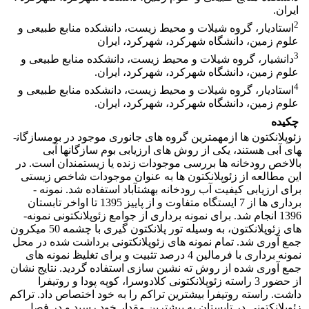
ایران.
2
استادیار، گروه شیلات و محیط زیست، دانشکده منابع طبیعی و
علوم زمین، دانشگاه شهرکرد، شهرکرد، ایران
3
دانشیار، گروه شیلات و محیط زیست، دانشکده منابع طبیعی و
علوم زمین، دانشگاه شهرکرد، شهرکرد، ایران.
4
استادیار، گروه شیلات و محیط زیست، دانشکده منابع طبیعی و
علوم زمین، دانشگاه شهرکرد، شهرکرد، ایران.
چکیده
زئوپلانکتون­ ها ازمهمترین گروه ­های جانوری موجود در بوم­سازگان­
های آبی هستند، یکی از روش ­های ارزیابی بوم ­سازگان­ها آبی
بالاخص رودخانه­ ها بررسی موجودات زنده یا زیستمندان است. در
این مطالعه از زئوپلانکتون­ ها به ­عنوان موجودات شاخص زیستی
برای ارزیابی کیفیت آب رودخانه بهشت­آباد استفاده شد. نمونه ­
برداری­ ها از 7 ایستگاه متفاوت و از پاییز 1395 تا اواخر تابستان
1396 انجام شد. برای نمونه­ برداری از جوامع زئوپلانکتونی نمونه­
های زئوپلانکتون، به­ وسیله تور پلانکتون گیری با چشمه 50 میکرون
جمع­ آوری شد. تمام نمونه ­های زئوپلانکتونی برداشت شده در محل
نمونه برداری با فرمالین 4 درصد تثبیت و برای تغلیظ نمونه­ های
جمع ­آوری شده از روش ته نشین­ سازی استفاده گردید. نتایج نشان
از حضور 3 راسته زئوپلانکتونی کلادوسرا، کوپه پودا و روتیفرا
داشت. راسته روتیفرا بیشترین تراکم را به خود اختصاص داد. تراکم
زئوپلانکتونی در تابستان به بیشترین مقدار خود رسید و در فصل