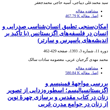
سید محمدعلی دیباجی، آسیه حاجی محمدجعفر
مشاهده مقاله
اصل مقاله
467.79 K
امکان‌سنجی تطبیق انسان‌شناسی صدرایی و
انسان در فلسفه‌های اگزیستانس (با تأکید بر
اندیشه‌های یاسپرس و سارتر)
دوره 11، شماره 3، 1393، صفحه
429-462
محمد مهدی گرجیان عربی، معصومه سادات سالک
مشاهده مقاله
اصل مقاله
580.84 K
بررسی مواجهۀ فمینیسم و
اگزیستانسیالیسم؛ اسطوره‌زدایی از تصویر
زنان در کتاب مقدس و برسازی چهرۀ نوین
از زنان در جوامع مدرن غربی