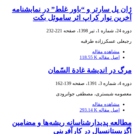
ژان پل سارتر و “باور غلط” در نمایشنامه
آخرین نوار کراپ اثر ساموئل بکت
دوره 24، شماره 1، تیر 1398، صفحه
221-232
رجبعلی عسکرزاده طرقبه
مشاهده مقاله
اصل مقاله
118.55 K
مرگ در اندیشة غادة السّمان
دوره 4، شماره 3، 1391، صفحه
139-162
معصومه شبستری، مصطفی جوانرودی
مشاهده مقاله
اصل مقاله
293.14 K
مطالعه پدیدارشناسانه ریشه‌ها و مضامین
اگزیستانسیال در کارآفرینی