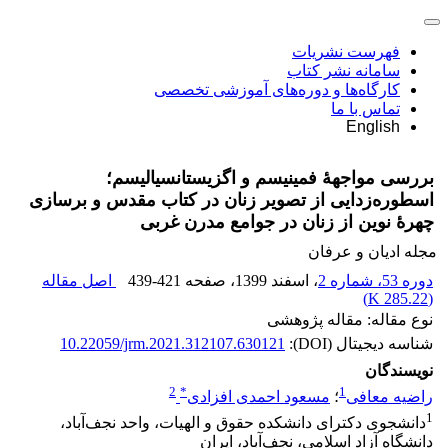
فهرست نشریات
سامانه نشر کتاب
کارگاه‌ها و دوره‌های آموزشی تخصصی
تماس با ما
English
بررسی مواجهۀ فمینیسم و اگزیستانسیالیسم؛
اسطوره‌زدایی از تصویر زنان در کتاب مقدس و برسازی
چهرۀ نوین از زنان در جوامع مدرن غربی
مجله ادیان و عرفان
دوره 53، شماره 2
، اسفند 1399
، صفحه
439-421
اصل مقاله
)
285.22 K
(
نوع مقاله: مقاله پژوهشی
شناسه دیجیتال (DOI):
10.22059/jrm.2021.312107.630121
نویسندگان
2
*
1
راضیه معافی
؛
مسعود احمدی افزادی
1
دانشجوی دکترای دانشکده حقوق و الهیات، واحد نجف‌آباد،
دانشگاه آزاد اسلامی، نجف‌آباد، ایران