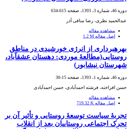
دوره 46، شماره 3، 1393، صفحه
615-634
عبدالحمید نظری، رضا منافی آذر
مشاهده مقاله
اصل مقاله
1.2 M
بهره‎برداری از انرژی خورشیدی در مناطق
روستایی(مطالعۀ موردی: دهستان عشق‎آباد،
شهرستان نیشابور)
دوره 46، شماره 1، 1393، صفحه
15-30
حسن افراخته، فرشته احمدآبادی، حسن احمدآبادی
مشاهده مقاله
اصل مقاله
719.32 K
تجربۀ سیاست توسعۀ روستایی و تأثیر آن بر
تحرک اجتماعی روستاییان بعد از انقلاب