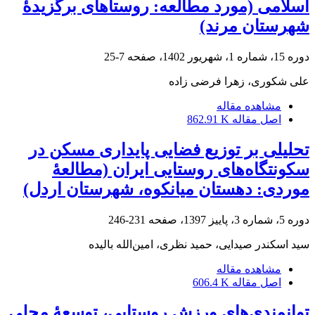
اسلامی (مورد مطالعه: روستاهای برگزیدۀ
شهرستان مرند)
دوره 15، شماره 1، شهریور 1402، صفحه
7-25
علی شکوری، زهرا فرضی زاده
مشاهده مقاله
اصل مقاله
862.91 K
تحلیلی بر توزیع فضایی پایداری مسکن در
سکونتگاه‌های روستایی ایران (مطالعۀ
موردی: دهستان میانکوه، شهرستان اردل)
دوره 5، شماره 3، پاییز 1397، صفحه
231-246
سید اسکندر صیدایی، حمید نظری، امین‌الله بالیده
مشاهده مقاله
اصل مقاله
606.4 K
توانمندی‌های ورزش روستایی، توسعۀ محلی