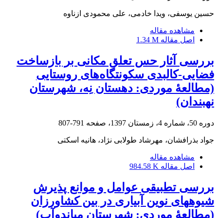
حسین یوسفی، ویدا خادمی، علی محمودی ازناوه
مشاهده مقاله
اصل مقاله
1.34 M
بررسی آثار حس تعلق ‌مکانی بر بازساخت
فضایی-کالبدی سکونتگاه‌های روستایی
(مطالعۀ موردی: دهستان نِه، شهرستان
نهبندان)
دوره 50، شماره 4، زمستان 1397، صفحه
791-807
جواد بذرافشان، مهرشاد طولابی نژاد، هانیه اسکتی
مشاهده مقاله
اصل مقاله
984.58 K
بررسی تطبیقی عوامل و موانع پذیرش
شیوه‎های نوین آبیاری در بین کشاورزان
(مطالعۀ موردی: شهرستان میاندوآب)