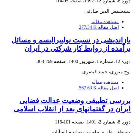
دوره 6، شماره 12، 1392، صفحه
95-114
سیدشمس الدین صادقی
مشاهده مقاله
اصل مقاله
277.34 K
بازاندیشی در نسبت نولیبرالیسم و مسائل
برآمده از روابط کار شرکتی در ایران
دوره 12، شماره 1، شهریور 1400، صفحه
269-303
نوح منوری، حمید قیصری
مشاهده مقاله
اصل مقاله
567.63 K
بررسی تطبیقی وضعیت عدالت فضایی
ایران در گفتمانهای بعد از انقلاب اسلامی
دوره 8، شماره 2، 1401، صفحه
101-115
مصطفی قادری حاجت، ریحانه صالح آبادی