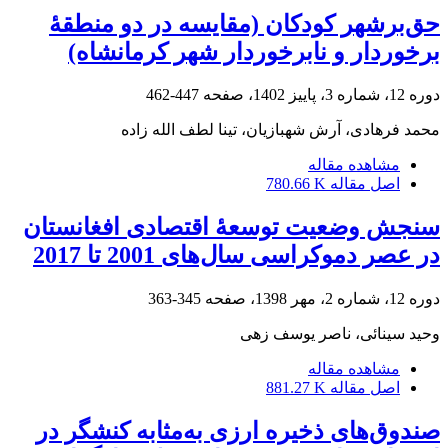
حق‌برشهر کودکان (مقایسه در دو منطقۀ
برخوردار و نابرخوردار شهر کرمانشاه)
دوره 12، شماره 3، پاییز 1402، صفحه
447-462
محمد فرهادی، آرش شهبازیان، تینا لطف الله زاده
مشاهده مقاله
اصل مقاله
780.66 K
سنجش وضعیت توسعۀ اقتصادی افغانستان
در عصر دموکراسی سال‌های 2001 تا 2017
دوره 12، شماره 2، مهر 1398، صفحه
345-363
وحید سینائی، ناصر یوسف زهی
مشاهده مقاله
اصل مقاله
881.27 K
صندوق‌های ذخیره ارزی به‌مثابه کنشگر در