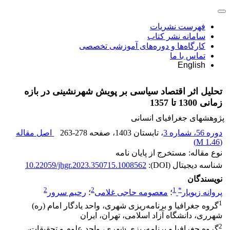
فهرست نشریات
سامانه نشر کتاب
کارگاه‌ها و دوره‌های آموزشی تخصصی
تماس با ما
English
تحلیل اثر اقتصاد سیاسی بر پویش شهرنشینی در بازه
زمانی 1300 تا 1357
پژوهشهای جغرافیای انسانی
دوره 56، شماره 3
، تابستان 1403
، صفحه
263-278
اصل مقاله
)
1.46 M
(
نوع مقاله: مستخرج از پایان نامه
شناسه دیجیتال (DOI):
10.22059/jhgr.2023.350715.1008562
نویسندگان
2
2
1
*
پروانه زیویار
؛
معصومه حاجی غلامی
؛
رحیم سرور
1
گروه جغرافیا و برنامه‌ریزی شهری، واحد یادگار امام (ره)
شهرری، دانشگاه آزاد اسلامی، تهران، ایران
2
گروه جغرافیا و برنامه‌ریزی شهری، واحد علوم و تحقیقات،