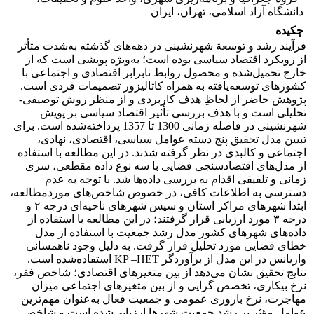
دانشگاه آزاد اسلامی، تهران، ایران
چکیده
فرآیند رشد و توسعة شهرنشینی در دهه‌های گذشته به‌شدت متأثر
از رویکرد اقتصاد سیاسی بوده است؛ به‌ویژه پویشی است که از
خارج تحمیل‌شده و محصول روابط نابرابر اقتصادی و اجتماعی با
کشورهای توسعه‌یافته به همراه کاتالیزور تصمیمات فردی است.
پژوهش حاضر از لحاظِ هدف کاربردی و از منظر روش توصیفی-
تحلیلی است و با هدف بررسی تأثیر اقتصاد سیاسی بر پویش
شهرنشینی در فاصله زمانی 1300 تا 1357 پرداخته‌شده است. برای
تبیین مدل تحقیق پنج دسته عوامل سیاسی، اقتصادی، نهادی،
اجتماعی و کالبدی در نظر گرفته شدند. در این مطالعه با استفاده
از مدل‌های اقتصادسنجی فضایی با سه نوع داده مقطعی، سری
زمانی و تلفیقی اقدام به بررسی داده‌ها شد. با توجه به عدم
دسترسی به اطلاعات کافی، در خصوص شاخص‌های موردمطالعه،
ابتدا شهرهای مراکز استان و سپس شهرهای ناحیه‌ای درجه ۲ و
درجه ۳ مورد ارزیابی قرار گرفتند؛ در این مطالعه با استفاده از
داده‌های شهرهای کشور مدل رشد جمعیت با استفاده از مدل
خطای فضایی مورد تحلیل قرار گرفت. به دلیل وجود ناهمسانی
واریانس در این مدل از برآوردگر KP –HET استفاده‌شده است.
نتایج تحقیق نشان می‌دهد از بین متغیرهای اقتصادی؛ شاخص فقر،
نرخ بیکاری، تخصص گرایی و از بین متغیرهای اجتماعی میزان
مهاجرت، نرخ باروری عمومی و جمعیت فعال به‌عنوان مهم‌ترین
عوامل مؤثر بر رشد جمعیت شهرها ارزیابی‌شده است و شاخص