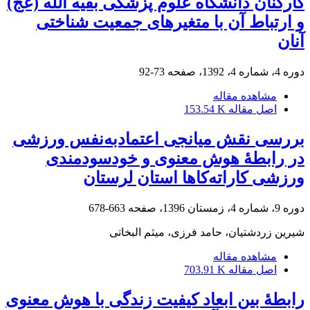
کارکنان دانشگاه علوم پزشکی بقیه الله (عج)
و ارتباط آن با متغیرهای جمعیت شناختی
آنان
دوره 4، شماره 4، 1392، صفحه
73-92
مشاهده مقاله
اصل مقاله
153.54 K
بررسی نقش میانجی اعتمادبه‌نفس ورزشی
در رابطۀ هوش معنوی و خودسودمندی
ورزشی کاراته‌کاها استان لرستان
دوره 9، شماره 4، زمستان 1396، صفحه
663-678
شیرین زردشتیان، حامد فرزی، میثم البخاتی
مشاهده مقاله
اصل مقاله
703.91 K
رابطۀ بین ابعاد کیفیت زندگی با هوش معنوی