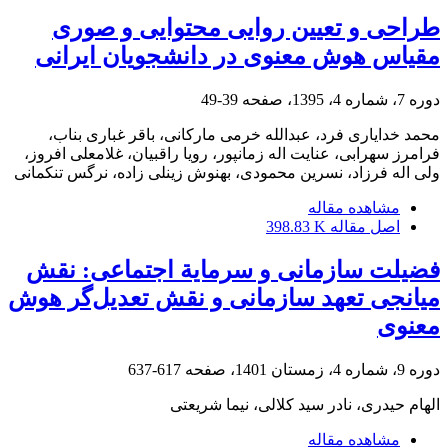
طراحی و تعیین روایی محتوایی و صوری
مقیاس هوش معنوی در دانشجویان ایرانی
دوره 7، شماره 4، 1395، صفحه
39-49
محمد خدایاری فرد، عبدالله خرمی مارکانی، باقر غباری بناب،
فرامرز سهرابی، عنایت اله زمانپور، رویا راقبیان، غلامعلی افروز،
ولی اله فرزاد، نسرین محمودی، بهنوش زینلی زاده، نرگس تنکمانی
مشاهده مقاله
اصل مقاله
398.83 K
فضیلت سازمانی و سرمایة اجتماعی: نقش
میانجی تعهد سازمانی و نقش تعدیل‌گر هوش
معنوی
دوره 9، شماره 4، زمستان 1401، صفحه
617-637
الهام حیدری، نادر سید کلالی، نیما شریعتی
مشاهده مقاله