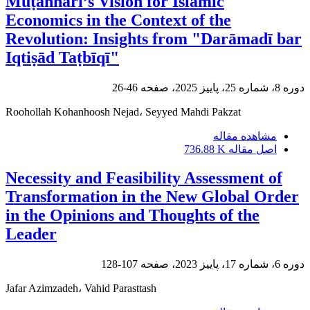
Muṭahharī’s Vision for Islamic
Economics in the Context of the
Revolution: Insights from "Darāmadī bar
Iqtiṣād Taṭbīqī"
دوره 8، شماره 25، پاییز 2025، صفحه
46-26
Roohollah Kohanhoosh Nejad، Seyyed Mahdi Pakzat
مشاهده مقاله
اصل مقاله
736.88 K
Necessity and Feasibility Assessment of
Transformation in the New Global Order
in the Opinions and Thoughts of the
Leader
دوره 6، شماره 17، پاییز 2023، صفحه
107-128
Jafar Azimzadeh، Vahid Parasttash