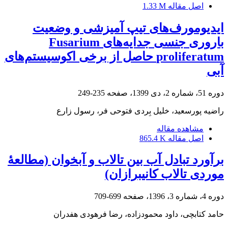
اصل مقاله
1.33 M
ایدیومورف‌های تیپ آمیزشی و وضعیت
باروری جنسی جدایه‌های Fusarium
proliferatum حاصل از برخی اکوسیستم‌های
آبی
دوره 51، شماره 2، دی 1399، صفحه
235-249
راضیه پورسعید، خلیل بِردی فتوحی فر، رسول زارع
مشاهده مقاله
اصل مقاله
865.4 K
برآورد تبادل آب بین تالاب‏ و آبخوان (مطالعۀ
موردی تالاب‏ کانی‏برازان)
دوره 4، شماره 3، 1396، صفحه
699-709
حامد کتابچی، داود محمودزاده، رضا فرهودی هفدران