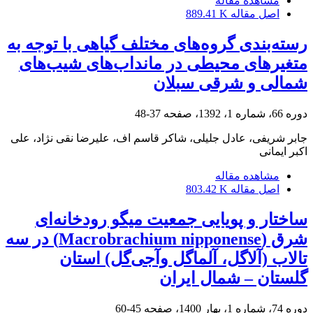
مشاهده مقاله
اصل مقاله
889.41 K
رسته‌بندی گروه‌های مختلف گیاهی با توجه به
متغیرهای محیطی در مانداب‌های شیب‌های
شمالی و شرقی سبلان
دوره 66، شماره 1، 1392، صفحه
37-48
جابر شریفی، عادل جلیلی، شاکر قاسم اف، علیرضا نقی نژاد، علی
اکبر ایمانی
مشاهده مقاله
اصل مقاله
803.42 K
ساختار و پویایی جمعیت میگو رودخانه‌ای
شرق (Macrobrachium nipponense) در سه
تالاب (آلاگل، آلماگل وآجی‌گل) استان
گلستان – شمال ایران
دوره 74، شماره 1، بهار 1400، صفحه
45-60