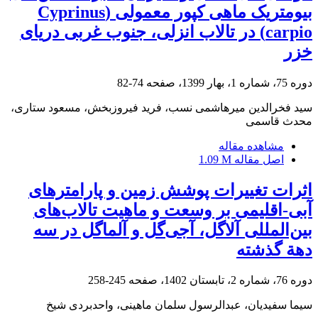
بیو‌متریک ماهی کپور معمولی (Cyprinus
carpio) در تالاب انزلی، جنوب غربی دریای
خزر
دوره 75، شماره 1، بهار 1399، صفحه
74-82
سید فخرالدین میرهاشمی نسب، فرید فیروزبخش، مسعود ستاری،
محدث قاسمی
مشاهده مقاله
اصل مقاله
1.09 M
اثرات تغییرات پوشش زمین و پارامترهای
آبی-اقلیمی بر وسعت و ماهیت تالاب‌های
بین‌المللی آلاگل، آجی‌گل و آلماگل در سه
دهة گذشته
دوره 76، شماره 2، تابستان 1402، صفحه
245-258
سیما سفیدیان، عبدالرسول سلمان ماهینی، واحدبردی شیخ