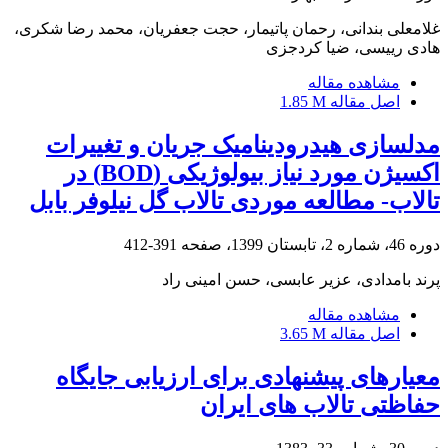
غلامعلی بندانی، رحمان پاتیمار، حجت جعفریان، محمد رضا شکری،
هادی رییسی، ضیا کردجزی
مشاهده مقاله
اصل مقاله
1.85 M
مدلسازی هیدرودینامیک جریان و تغییرات
اکسیژن مورد نیاز بیولوژیکی (BOD) در
تالاب- مطالعه موردی تالاب گل نیلوفر بابل
دوره 46، شماره 2، تابستان 1399، صفحه
391-412
پرند بامدادی، عزیر عابسی، حسن امینی راد
مشاهده مقاله
اصل مقاله
3.65 M
معیارهای پیشنهادی برای ارزیابی جایگاه
حفاظتی تالاب های ایران