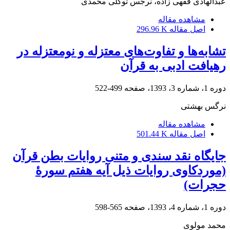
عبدالهادی فقهی زاده، نرجس توکلی محمدی
مشاهده مقاله
اصل مقاله
296.96 K
تشابه‌ها و تفاوت‌های معتزله و نومعتزله در
رهیافت ادبی به قرآن
دوره 1، شماره 3، 1393، صفحه
499-522
نرگس بهشتی
مشاهده مقاله
اصل مقاله
501.44 K
جایگاه نقد سندی و متنی روایات بطن قرآن
(موردکاوی روایات ذیل آیه هفتم سورۀ
حجرات)
دوره 1، شماره 4، 1393، صفحه
565-598
محمد مولوی