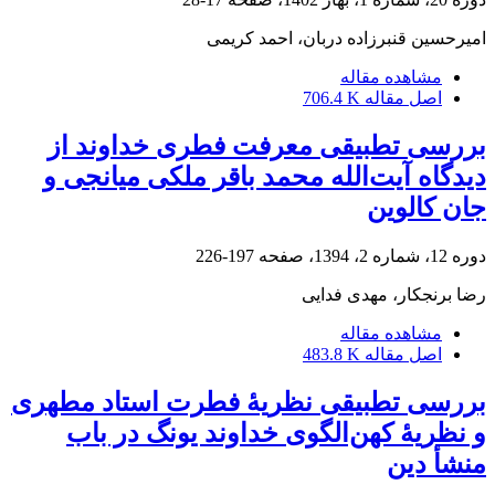
امیرحسین قنبرزاده دربان، احمد کریمی
مشاهده مقاله
اصل مقاله
706.4 K
بررسی تطبیقی معرفت فطری خداوند از
دیدگاه آیت‌الله محمد باقر ملکی میانجی و
جان کالوین
دوره 12، شماره 2، 1394، صفحه
197-226
رضا برنجکار، مهدی فدایی
مشاهده مقاله
اصل مقاله
483.8 K
بررسی تطبیقی نظریۀ فطرت استاد مطهری
و نظریۀ کهن‌الگوی خداوند یونگ در باب
منشأ دین