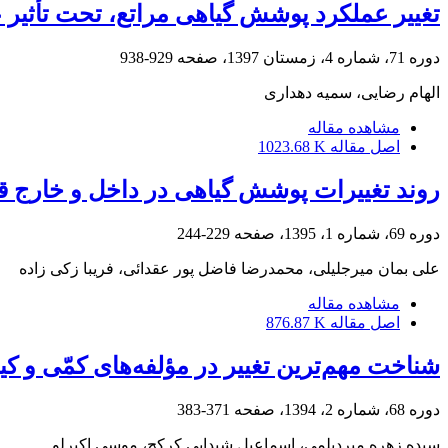
تغییر عملکرد پوشش گیاهی مراتع، تحت تأثیر ع
دوره 71، شماره 4، زمستان 1397، صفحه
929-938
الهام رضایی، سمیه دهداری
مشاهده مقاله
اصل مقاله
1023.68 K
روند تغییرات پوشش گیاهی در داخل و خارج قرق در 
دوره 69، شماره 1، 1395، صفحه
229-244
علی بمان میرجلیلی، محمدرضا فاضل پور عقدائی، فریبا زکی زاده
مشاهده مقاله
اصل مقاله
876.87 K
شناخت مهم‌ترین تغییر در مؤلفه‌های کمّی و ک
دوره 68، شماره 2، 1394، صفحه
371-383
سیده زهره میردیلمی، اسماعیل شیدایی کرکج، موسی اکبرلو