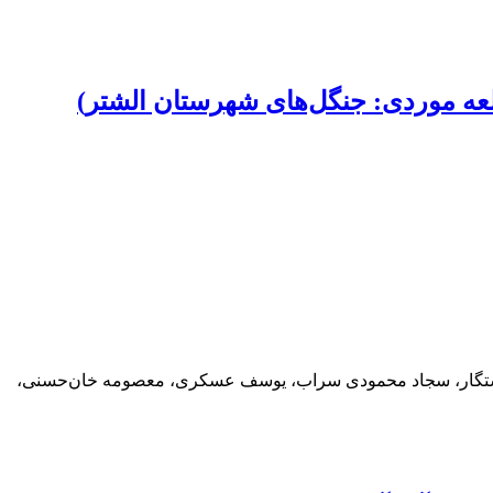
ه موردی: جنگل‌های شهرستان الشتر)
اد رستگار، سجاد محمودی سراب، یوسف عسکری، معصومه خان‌حسنی،