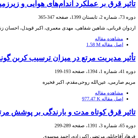
تأثیر قرق بر عملکرد اندام‌های هوایی و زیر‌زمینی گونۀ Trifolium pratense L. در مراتع شغال‌درۀ‌ ن
دوره 73، شماره 2، تابستان 1399، صفحه
347-365
اردوان قربانی، شاهین شفاهی، مهدی معمری، اکبر قویدل، احسان زن
مشاهده مقاله
اصل مقاله
1.58 M
تأثیر مدیریت مرتع در میزان ترسیب کربن گونۀ گون کوهی (Astragalus peristerus) د
دوره 41، شماره 1، 1394، صفحه
193-199
مریم صارمی، عین‌الله روحی‌مقدم، اکبر فخیره
مشاهده مقاله
اصل مقاله
977.47 K
تاثیر قرق کوتاه مدت و بارندگی بر پوشش مرت
دوره 65، شماره 3، 1391، صفحه
289-299
فرهاد آقاجانلو، مرتضی اکبرزاده، احمد موسوی