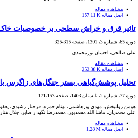
مشاهده مقاله
اصل مقاله
157.11 K
تاثیر قرق و خراش سطحی بر خصوصیات خاک و
دوره 65، شماره 3، 1391، صفحه
315-325
علی صالحی، احسان نورمحمدی
مشاهده مقاله
اصل مقاله
252.38 K
تحلیل پوشش‌گیاهی بستر جنگل‌های زاگرس با ا
دوره 77، شماره 2، تابستان 1403، صفحه
153-171
هومن روانبخش، مهدی پورهاشمی، بهنام حمزه، فرحناز رشیدی، یعق
علی محمدیان، ماشا الله محمدپور، محمدرضا نگهدار صابر، جلال هنار
مشاهده مقاله
اصل مقاله
1.28 M