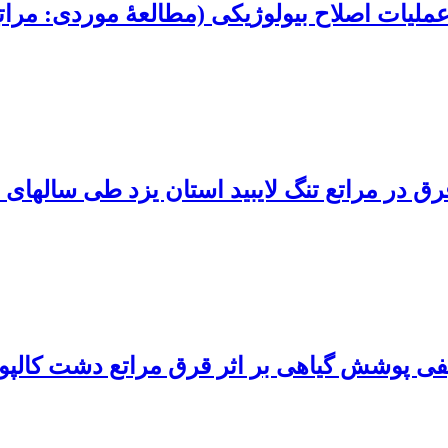
ملیات اصلاح بیولوژیکی (مطالعۀ موردی: مراتع 
مراتع تنگ لایبید استان یزد طی سال‏های 83-1379
یفی پوشش گیاهی بر اثر قرق مراتع دشت کالپوش 