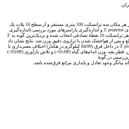
ان.
بوده است. در مراتع منطقۀ شغال دره اردبیل سه مکان در داخل و سه مکان در خارج قرق کاملاً نزدیک هم انتخاب شد. در هر مکان سه ترانسکت 100 متری مستقر و از سطح 10 پلات یک
ای
T. pratense
و اندازه‌گیری پارامترهای مورد بررسی (اندازه‌گیری
T.
‌ و پس از هواخشک شدن‌ با ترازوی دقیق وزن شد. نتایج نشان داد
T. pr
در داخل قرق (84/99 کیلوگرم در هکتار) اختلاف معنی‌داری با
خارج قرق (75/22 کیلوگرم در هکتار) داشت (01/0P<). اثر متقابل قرق و طبقات ارتفاعی بر تاج پوشش (کل و پهن برگان علفی‌)، تعداد گل‌آذین، قطر یقه، وزن اندام‌های گیاه (01/0P<) و تلاش بازآوری (05/0P<)
یرزمینی در گونۀ
 بیانگر وجود تعادل و پایداری مراتع قرق‌شده باشد.