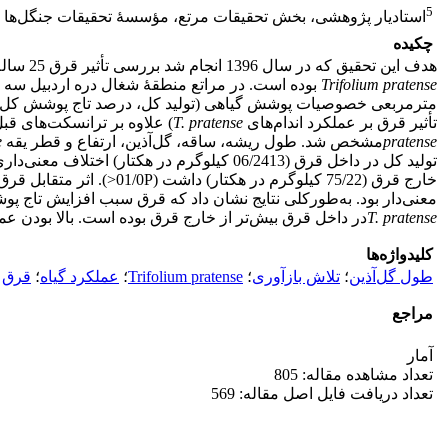
5
استادیار پژوهشی، بخش تحقیقات مرتع، مؤسسۀ تحقیقات جنگل‌ها و 
چکیده
هدف این تحقیق که در سال 1396 انجام شد بررسی تأثیر قرق 25 ساله بر عملکرد اندام‌های هوایی و زیر‌زمینی گونۀ‌
Trifolium pratense
مترمربعی خصوصیات پوشش گیاهی (تولید کل، درصد تاج پوشش کل و تا
تأثیر قرق بر عملکرد اندام‌های
T. pratense
) علاوه بر ترانسکت‌های قبل، در هر مکان سه ترانسکت 50 متری (تصادفی) مست
pratense
مشخص شد. طول ریشه، ساقه، گل‌آذین، ارتفاع و قطر یقه
e
تولید کل در داخل قرق (06/2413 کیلوگرم در هکتار) اختلاف معنی‌داری با خارج قرق (84/963 کیلوگرم در هکتار) داشت (01/0P<). تولید
معنی‌دار بود. به‌طورکلی نتایج نشان ‌داد که قرق سبب افزایش تاج پو
T. pratense
در داخل قرق بیش‌تر از خارج قرق بوده است. بالا بودن عمل
کلیدواژه‌ها
طول گل‌آذین
؛
تلاش بازآوری
؛
Trifolium pratense
؛
عملکرد گیاه
؛
قرق
مراجع
آمار
تعداد مشاهده مقاله: 805
تعداد دریافت فایل اصل مقاله: 569