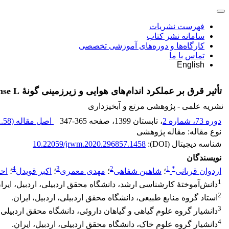
فهرست نشریات
سامانه نشر کتاب
کارگاه‌ها و دوره‌های آموزشی تخصصی
تماس با ما
English
تأثیر قرق بر عملکرد اندام‌های هوایی و زیر‌زمینی گونۀ Trifolium pratense L. در مراتع شغال‌درۀ‌ نمین، استان اردبیل
نشریه علمی - پژوهشی مرتع و آبخیزداری
دوره 73، شماره 2
، تابستان 1399
، صفحه
347-365
اصل مقاله (
.58 M
نوع مقاله: مقاله پژوهشی
شناسه دیجیتال (DOI):
10.22059/jrwm.2020.296857.1458
نویسندگان
4
3
2
1
*
اردوان قربانی
؛
شاهین شفاهی
؛
مهدی معمری
؛
اکبر قویدل
؛
اح
1
دانش‌آموختۀ کارشناسی ارشد، دانشگاه محقق اردبیلی، اردبیل، ایرا
2
استاد گروه منابع طبیعی، دانشگاه محقق اردبیلی، اردبیل، ایران.
3
دانشیار گروه علوم گیاهی و گیاهان داروئی، دانشگاه محقق اردبیلی، ا
4
دانشیار گروه علوم خاک، دانشگاه محقق اردبیلی، اردبیل، ایران.