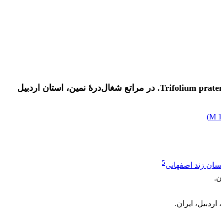
)
1
5
سان زند اصفهانی
ن.
ردبیل، ایران.