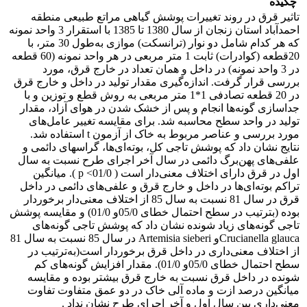
چکیده
تاثیر قرق در روند تغییرات پوشش گیاهی مراتع طبیعی منطقه
احمدآباد استان زنجان از سال 1380 تا 1385 با استقرار 3 واحد نمونه
که هر کدام شامل دو نوار (ترانسکت) موازی به‌طول 30 متر، با
20قطعه (کوادرات) ثابت 1 متر مربعی در هر واحد نمونه (60 قطعه
در 3 واحد نمونه) در داخل و همان تعداد در خارج قرق، مورد
بررسی قرار گرفت. اندازه‌گیری مقدار تولید در داخل و خارج قرق
در 20 قطعه تصادفی 1*1 متر مربعی به روش قطع و توزین و با
جداسازی گونه‌ها انجام و پس از خشک شدن در هوای آزاد، مقدار
تولید در واحد سطح محاسبه شد. برای مقایسه تغییر عامل‌های
مورد بررسی و عناصر مربوط به خاک از آزمون t استفاده شد.
نتایج نشان داد که پوشش تاجی کل، بوته‌ای‌ها، گراسهای دائمی و
علفی‌های پهن‌برگ دائمی در سال آخر اجرای طرح نسبت به سال
اول در قرق دارای اختلاف معنی‌دار است ( 01/0> p ). میانگین
تراکم بوته‌ای‌ها در داخل و خارج قرق و علفی‌های دائمی در داخل
قرق در سال 81 نسبت به سال 85 از اختلاف معنی‌دار برخوردار
بوده (بترتیب در سطح احتمال خطای 05/0و 01/0) و مقایسه پوشش
تاجی گونه‌های زیاد شونده نشان داد که پوشش تاجی گونه‌های
Crucianella glaucaو Artemisia sieberi در سال 85 نسبت به سال 81
از اختلاف معنی‌داری در داخل قرق برخوردار است(به‌ترتیب در
سطح احتمال خطای 05/0و 01/0). مقدار افزایش گونه‌های کم
شونده در داخل قرق نسبت به خارج قرق بیشتر بوده و مقایسه
میانگین درصد ازت و ماده آلی خاک در دو عمق متفاوت تفاوت
معنی‌داری بین سال اول و آخر اجرای طرح نشان نداد .