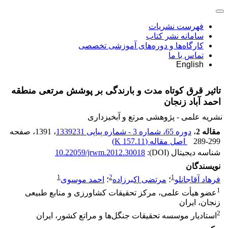
فهرست نشریات
سامانه نشر کتاب
کارگاه‌ها و دوره‌های آموزشی تخصصی
تماس با ما
English
تاثیر قرق کوتاه مدت و بارندگی بر پوشش مرتعی منطقه
احمد آباد زنجان
نشریه علمی - پژوهشی مرتع و آبخیزداری
مقاله 2
،
دوره 65، شماره 3 - شماره پیاپی 1339231
، 1391
، صفحه
289-299
اصل مقاله (
157.11 K
)
شناسه دیجیتال (DOI):
10.22059/jrwm.2012.30018
نویسندگان
1
2
1
فرهاد آقاجانلو
؛
مرتضی اکبرزاده
؛
احمد موسوی
1
عضو هیأت علمی، مرکز تحقیقات کشاورزی و منابع طبیعی
زنجان، ایران
2
استادیار موسسه تحقیقات جنگل‌ها و مراتع کشور، ایران