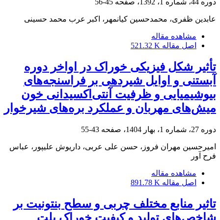
دوره 44، شماره 1، 1392، صفحه
45-56
عابدین ظفری، محمدحسین کیانمهر، اکبر عرب محمد حسینی
مشاهده مقاله
اصل مقاله
521.32 K
تأثیر شکل فیزیکی خوراک در اواخر دوره
آبستنی و اوایل شیردهی بر فراسنجه‌های
بیوشیمیایی و ظرفیت آنتی‌اکسیدانی خون
میش‌های مهربان و عملکرد بره‌های شیرخوار
دوره 27، شماره 1، بهار 1404، صفحه
43-55
امیرحسین مهران فروز، حسن علی عربی، داریوش علیپور، عباس
فرح آور
مشاهده مقاله
اصل مقاله
891.78 K
تاثیر منابع مختلف چربی و سطح بنتونیت بر
شاخص‌های تولید و کیفیت خوراک پلت