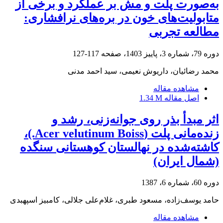
به‌صورت پلت و مش بر عملکرد و برخی از
متابولیت‌های خون در بره‌های نرافشاری:
مطالعه تجربی
دوره 79، شماره 3، پاییز 1403، صفحه
117-127
محمد رضائیان، داریوش نعیمی، سید احمد مدنی
مشاهده مقاله
اصل مقاله
1.34 M
اثر مبدأ بذر روی جوانه‌زنی، رشد و
زنده‌مانی پلت (Acer velutinum Boiss.)،
کاشته‌شده در نهالستان کوهستانی سنگده
(شمال ایران)
دوره 60، شماره 6، 1387
حامد یوسف‌زاده، مسعود طبری، غلام‌علی جلالی، کامبیز اسپهبدی
مشاهده مقاله