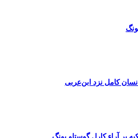
ونگ
انسان کامل نزد ابن‌عربی
ه بر آراء کارل گوستاو یونگ