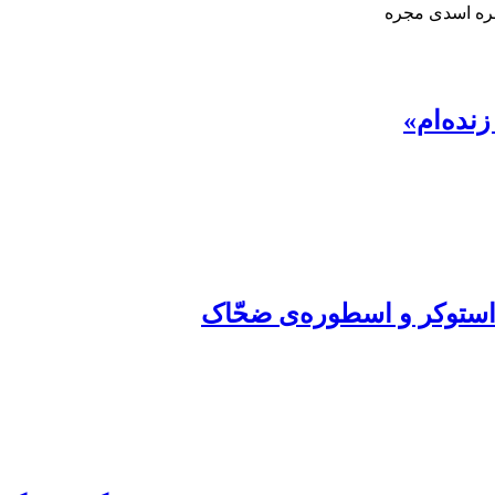
مره اسدی مجره
نده‌ام»
 استوکر و اسطوره‌ی ضحّاک