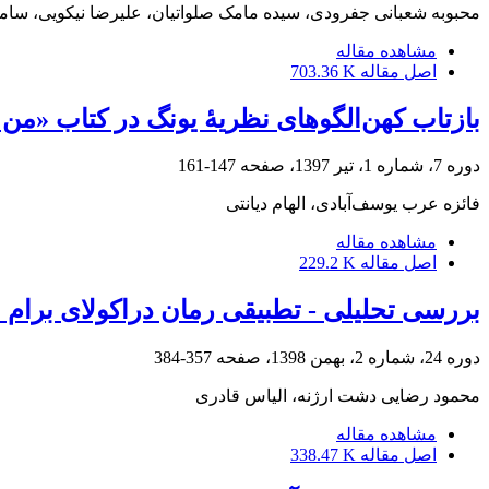
محبوبه شعبانی جفرودی، سیده مامک صلواتیان، علیرضا نیکویی، سا
مشاهده مقاله
اصل مقاله
703.36 K
بازتاب کهن‌الگوهای نظریۀ یونگ در کتاب «من ز
دوره 7، شماره 1، تیر 1397، صفحه
147-161
فائزه عرب یوسف‌آبادی، الهام دیانتی
مشاهده مقاله
اصل مقاله
229.2 K
بررسی تحلیلی - تطبیقی رمان دراکولای برام
دوره 24، شماره 2، بهمن 1398، صفحه
357-384
محمود رضایی دشت ارژنه، الیاس قادری
مشاهده مقاله
اصل مقاله
338.47 K