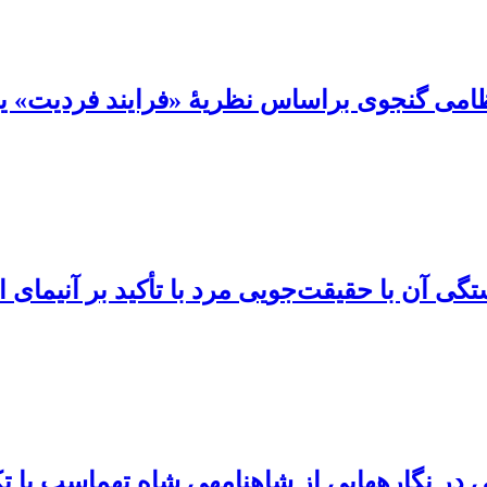
نظامی گنجوی براساس نظریۀ «فرایند فردیت» ی
ی آن با حقیقت‌جویی مرد‌‏ با تأکید بر آنیمای 
 در نگارههایی از شاهنامهی شاه تهماسب با تکی