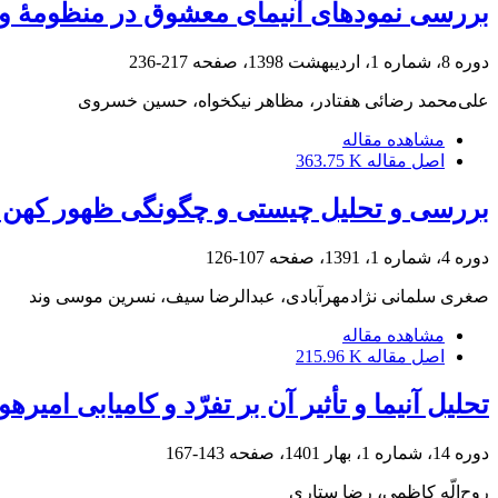
بررسی نمودهای آنیمای معشوق در منظومۀ ویس
دوره 8، شماره 1، اردیبهشت 1398، صفحه
217-236
علی‌محمد رضائی هفتادر، مظاهر نیکخواه، حسین خسروی
مشاهده مقاله
اصل مقاله
363.75 K
بررسی و تحلیل چیستی و چگونگی ظهور کهن ال
دوره 4، شماره 1، 1391، صفحه
107-126
صغری سلمانی نژادمهرآبادی، عبدالرضا سیف، نسرین موسی وند
مشاهده مقاله
اصل مقاله
215.96 K
تحلیل آنیما و تأثیر آن بر تفرّد و کامیابی امیر
دوره 14، شماره 1، بهار 1401، صفحه
143-167
روح‌الّه کاظمی، رضا ستاری