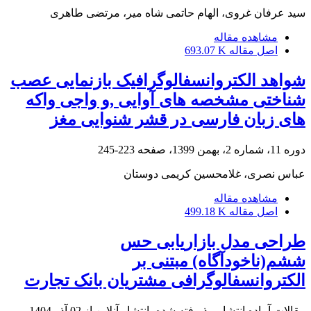
سید عرفان غروی، الهام حاتمی شاه میر، مرتضی طاهری
مشاهده مقاله
اصل مقاله
693.07 K
شواهد الکتروانسفالوگرافیک بازنمایی عصب
شناختی مشخصه های آوایی ,و واجی واکه
های زبان فارسی در قشر شنوایی مغز
دوره 11، شماره 2، بهمن 1399، صفحه
223-245
عباس نصری، غلامحسین کریمی دوستان
مشاهده مقاله
اصل مقاله
499.18 K
طراحی مدل بازاریابی حس
ششم(ناخودآگاه) مبتنی بر
الکتروانسفالوگرافی مشتریان بانک تجارت
مقالات آماده انتشار، پذیرفته شده، انتشار آنلاین از
02 آذر 1404