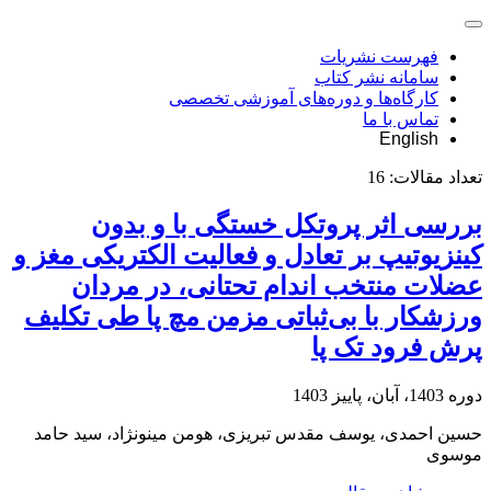
فهرست نشریات
سامانه نشر کتاب
کارگاه‌ها و دوره‌های آموزشی تخصصی
تماس با ما
English
تعداد مقالات:
16
بررسی اثر پروتکل خستگی با و بدون
کینزیوتیپ بر تعادل و فعالیت الکتریکی مغز و
عضلات منتخب اندام تحتانی، در مردان
ورزشکار با بی‌ثباتی مزمن مچ پا طی تکلیف
پرش فرود تک پا
دوره 1403، آبان، پاییز 1403
حسین احمدی، یوسف مقدس تبریزی، هومن مینونژاد، سید حامد
موسوی