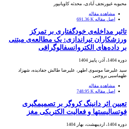
محبوبه غیورنجف آبادی، محدثه کاویانپور
مشاهده مقاله
اصل مقاله
691.36 K
تاثیر مداخله‌ی خودگفتاری بر تمرکز
ورزشکاران تیراندازی: یک مطالعه‌ی مبتنی
بر داده‌های الکتروانسفالوگرافی
دوره 1404، آذر، پاییز 1404
سید علیرضا موسوی اطهر، علیرضا طالش جفادیده، شهزاد
طهماسبی بروجنی
مشاهده مقاله
اصل مقاله
748.95 K
تعیین اثر دانینگ کروگر بر تصمیمگیری
فوتسالیستها و فعالیت الکتریکی مغز
دوره 1404، اردیبهشت، بهار 1404