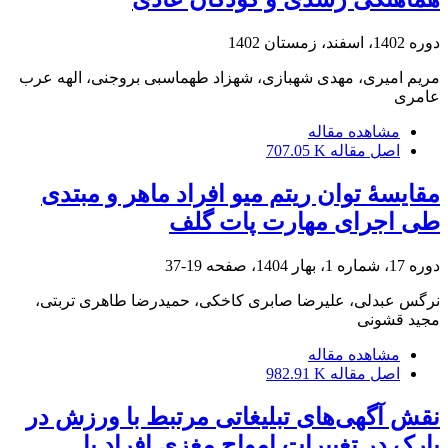
دوره 1402، اسفند، زمستان 1402
مریم امیری، مهدی شهبازی، شهزاد طهماسبی بروجنی، الهه عرب
عامری
مشاهده مقاله
اصل مقاله
707.05 K
مقایسۀ توان ریتم میو افراد ماهر و مبتدی
طی اجرای مهارت پات گلف
دوره 17، شماره 1، بهار 1404، صفحه
19-37
نرگس عبدلی، علیرضا صابری کاخکی، حمیدرضا طاهری تربتی،
مجید قشونی
مشاهده مقاله
اصل مقاله
982.91 K
نقش آگهی‌های تبلیغاتی مرتبط با ورزش در
پارک در تغییرات امواج مغزی افراد با