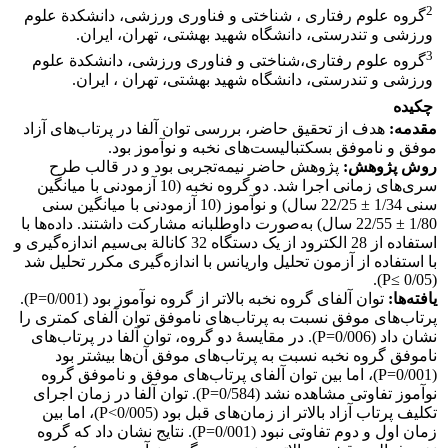
2
گروه علوم رفتاری ، شناختی و فناوری ورزشی، دانشکدة علوم
ورزشی و تندرستی، دانشگاه شهید بهشتی، تهران، ایران.
3
گروه علوم رفتاری،شناختی و فناوری ورزشی، دانشکدة علوم
ورزشی و تندرستی، دانشگاه شهید بهشتی، تهران ، ایران.
چکیده
مقدمه:
هدف از تحقیق حاضر، بررسی توان آلفا در پرتاب‌های آزاد
موفق و ناموفق بسکتبالیست‌های نخبه و نوآموز بود.
روش پژوهش:
پژوهش حاضر نیمه‌تجربی بود و در قالب طرح
سری‌های زمانی اجرا شد. دو گروه نخبه (10 آزمودنی با میانگین
سنی 1/34 ± 22/25 سال) و نوآموز (10 آزمودنی با میانگین سنی
1/80 ± 22/55 سال) به‌صورت داوطلبانه مشارکت داشتند. داده‌ها با
استفاده از 28 الکترود از یک دستگاه 32 کانالة بی‌سیم اندازه‌گیری و
با استفاده از آزمون تحلیل واریانس با اندازه‌گیری مکرر تحلیل شد
(0/05 ≥P).
یافته‌ها:
توان آلفای گروه نخبه بالاتر از گروه نوآموز بود (0/001=P).
پرتاب‌های موفق نسبت به پرتاب‌های ناموفق توان آلفای کمتری را
نشان داد (0/006=P). در مقایسۀ دو گروه، توان آلفا در پرتاب‌های
ناموفق گروه نخبه نسبت به پرتاب‌های موفق آن‌ها بیشتر بود
(0/001=P)، اما بین توان آلفای پرتاب‌های موفق و ناموفق گروه
نوآموز تفاوتی مشاهده نشد (0/584=P). توان آلفا در زمان اجرای
تکلیف پرتاب آزاد بالاتر از زمان‌های قبل بود (0/005>P)، اما بین
زمان اول و دوم تفاوتی نبود (0/001=P). نتایج نشان داد که گروه