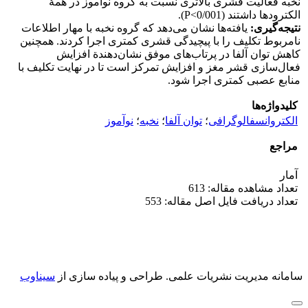
نخبه فعالیت قشری بالاتری نسبت به گروه نوآموز در همۀ
الکترودها داشتند (0/001>P).
نتیجه‌گیری:
یافته‌ها نشان می‌دهد که گروه نخبه با مهار اطلاعات
نامربوط تکلیف را با پیچیدگی قشری کمتری اجرا کردند. همچنین
کاهش توان آلفا در پرتاب‌های موفق نشان‌دهندة افزایش
فعال‌سازی قشر مغز و افزایش تمرکز است تا در نهایت تکلیف با
منابع عصبی کمتری اجرا شود.
کلیدواژه‌ها
الکتروانسفالوگرافی
؛
توان آلفا
؛
نخبه
؛
نوآموز
مراجع
آمار
تعداد مشاهده مقاله: 613
تعداد دریافت فایل اصل مقاله: 553
سامانه مدیریت نشریات علمی.
طراحی و پیاده سازی از
سیناوب