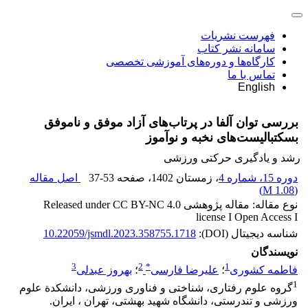
فهرست نشریات
سامانه نشر کتاب
کارگاه‌ها و دوره‌های آموزشی تخصصی
تماس با ما
English
بررسی توان آلفا در پرتاب‌های آزاد موفق و ناموفق
بسکتبالیست‌های نخبه و نوآموز
رشد و یادگیری حرکتی ورزشی
دوره 15، شماره 4
، زمستان 1402
، صفحه
37-53
اصل مقاله
)
1.08 M
(
نوع مقاله: مقاله پژوهشی Released under CC BY-NC 4.0
license I Open Access I
شناسه دیجیتال (DOI):
10.22059/jsmdl.2023.358755.1718
نویسندگان
3
2
*
1
فاطمه کشوری
؛
علیرضا فارسی
؛
بهروز عبدلی
1
گروه علوم رفتاری، شناختی و فناوری ورزشی، دانشکدة علوم
ورزشی و تندرستی، دانشگاه شهید بهشتی، تهران ، ایران.