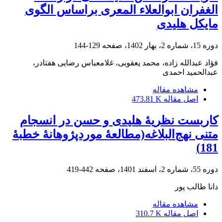
الغفران ابوالعلاء المعری براساس الگوی
مایکل هلیدی
دوره 15، شماره 2، بهار 1402، صفحه
129-144
فؤاد عبدالله زاده، محمد یعقوبی، غلامعباس رضایی هفتادر،
عبدالحمید احمدی
مشاهده مقاله
اصل مقاله
473.81 K
کاربست نظریۀ هلیدی و حسن در انسجام
متنی نهج‌البلاغه(مطالعۀ موردپژوهانۀ خطبۀ
181)
دوره 55، شماره 2، اسفند 1401، صفحه
442-419
دانا طالب پور
مشاهده مقاله
اصل مقاله
310.7 K