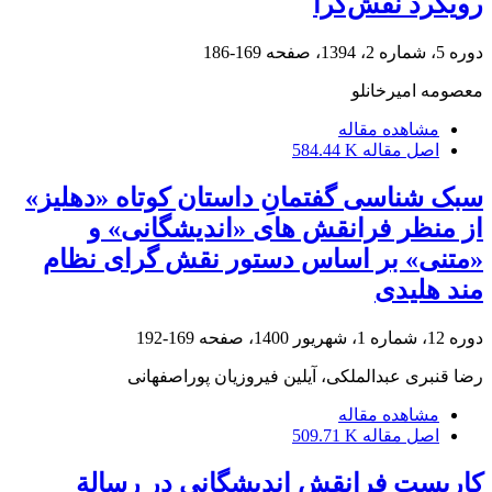
رویکرد نقش‌گرا
دوره 5، شماره 2، 1394، صفحه
169-186
معصومه امیرخانلو
مشاهده مقاله
اصل مقاله
584.44 K
سبک شناسی گفتمانِ داستان کوتاه «دهلیز»
از منظر فرانقش های «اندیشگانی» و
«متنی» بر اساس دستور نقش گرای نظام
مند هلیدی
دوره 12، شماره 1، شهریور 1400، صفحه
169-192
رضا قنبری عبدالملکی، آیلین فیروزیان پوراصفهانی
مشاهده مقاله
اصل مقاله
509.71 K
کاربست فرانقش اندیشگانی در رسالة