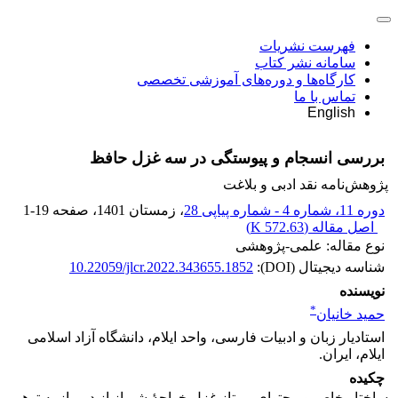
فهرست نشریات
سامانه نشر کتاب
کارگاه‌ها و دوره‌های آموزشی تخصصی
تماس با ما
English
بررسی انسجام و پیوستگی در سه غزل حافظ
پژوهش‌نامه نقد ادبی و بلاغت
دوره 11، شماره 4 - شماره پیاپی 28
، زمستان 1401
، صفحه
1-19
اصل مقاله (
572.63 K
)
نوع مقاله: علمی-پژوهشی
شناسه دیجیتال (DOI):
10.22059/jlcr.2022.343655.1852
نویسنده
*
حمید خانیان
استادیار زبان و ادبیات فارسی، واحد ایلام، دانشگاه آزاد اسلامی
ایلام، ایران.
چکیده
ساختار خاص و محتوای ممتاز غزل خواجۀ شیراز از دیر باز به توهم