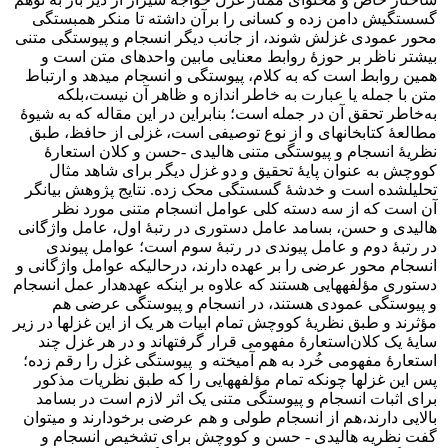
گسستگیش دامن زده و کسانی را برآن داشته تا منکر همبستگی
محور عمودی غزلش شوند، از جانب دیگر انسجام و پیوستگی متنی
بیشتر ناظر بر حوزۀ روابط معنایی مابین واحدهای متن است و
همین روابط است که به کلام، پیوستگی و انسجام می­دهد و ارتباط
متن با جمله یا عبارت به خاطر اندازه و ظاهر آن نیست،بلکه
به‌خاطر تحقق آن در جمله است؛ بنابراین در این مقاله که به­ شیوۀ
مطالعۀ کتاب­خانه­ای و از نوع توصیفی است، غزلی از حافظ، طبق
نظریۀ انسجام و پیوستگی متنی هالیدی -حسن و کلان استعارۀ
کووچش به عنوان پایۀ تحقیق و دو غزل دیگر برای شاهد مثال
تحلیل­شده­ است و خدشۀ گسستگی محک زده. نتایج پژوهش بیانگر
آن است که از سه دسته کلی عوامل انسجام متنی مورد نظر
هالیدی و حسن، بسامد عامل دستوری در رتبۀ اول، عامل واژگانی
در رتبۀ دوم و عامل پیوندی در رتبۀ سوم است؛ عوامل پیوندی
انسجام محور عرضی را بر عهده دارند، درحالی­که عوامل واژگانی و
دستوری مؤلفه­هایی هستند که علاوه بر این­که عهده­دار عمل انسجام
و پیوستگی عمودی هستند، در انسجام و پیوستگی عرضی هم
مؤثرند و طبق نظریۀ کووچش تمام ابیات هر یک از این غزل­ها در زیر
سایۀ یک کلان‌استعارۀ مفهومی قرار گرفته­اند و در هر غزل چند
استعارۀ مفهومی خُرد به هم آمیخته­ و پیوستگی غزل را رقم زده­؛
پس این غزل­ها چون­که تمام مؤلفه­هایی را که طبق نظریات مذکور
برای اثبات انسجام و پیوستگی متنی یک اثر لازم است در بسامد
بالایی دارند،هم از انسجام طولی و هم عرضی برخودارند و می­توان
گفت نظریه هالیدی - حسن و کووچش برای تشخیص انسجام و