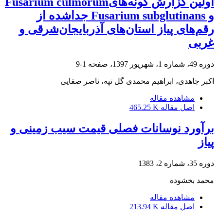
اولین گزارش گونه‌هایFusarium culmorum
و Fusarium subglutinans جداشده از
رقم‌های پیاز استان‌های آذربایجان‌شرقی و
غربی
دوره 49، شماره 1، شهریور 1397، صفحه
1-9
اکبر جاهدی، ابراهیم محمدی گل تپه، ناصر صفایی
مشاهده مقاله
اصل مقاله
465.25 K
برآورد نوسانات فصلی قیمت سیب زمینی و
پیاز
دوره 35، شماره 2، 1383
محمد بخشوده
مشاهده مقاله
اصل مقاله
213.94 K