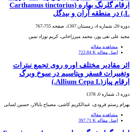
ارقام گلرنگ بهاره (Carthamus tinctorius
L.) در منطقه آران و بیدگل
دوره 20، شماره 4، زمستان 1397، صفحه
755-767
مجید علی نقی پور، محمد میرزاخانی، کریم نوزاد نمین
مشاهده مقاله
اصل مقاله
722.84 K
اثر مقادیر مختلف اوره روی تجمع نیترات
وتغییرات فسفر وپتاسیم در سوخ وبرگ
ارقام پیاز(Allium Cepa L.)
دوره 3، شماره 0، 1378
بهرام رستم فرودی، عبدالکریم کاشی، مصباح بابالار، حسین لسانی
مشاهده مقاله
اصل مقاله
397.71 K