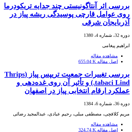
بررسی اثر آنتاگونیستی چند جدایه تریکودرما
روی عوامل قارچی پوسیدگی ریشه پیاز در
آذربایجان شرقی
دوره 32، شماره 4، 1380
ابراهیم پیغامی
مشاهده مقاله
اصل مقاله
655.04 K
بررسی تغییرات جمعیت تریپس پیاز (Thrips
tabaci Lind.) و تأثیر آن روی غده‌دهی و
عملکرد ارقام انتخابی پیاز در اصفهان
دوره 36، شماره 6، 1384
مریم کلافچی، مصطفی مبلی، رحیم عبادی، عبدالمجید رضائی
مشاهده مقاله
اصل مقاله
324.74 K